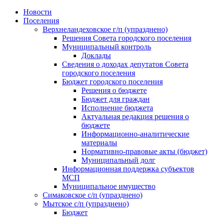
Skip
Новости
to
Поселения
content
Верхнеландеховское г/п (упразднено)
Решения Совета городского поселения
Муниципальный контроль
Доклады
Сведения о доходах депутатов Совета
городского поселения
Бюджет городского поселения
Решения о бюджете
Бюджет для граждан
Исполнение бюджета
Актуальная редакция решения о
бюджете
Информационно-аналитические
материалы
Нормативно-правовые акты (бюджет)
Муниципальный долг
Информационная поддержка субъектов
МСП
Муниципальное имущество
Симаковское с/п (упразднено)
Мытское с/п (упразднено)
Бюджет