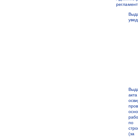
регламен
Выд
уве
Выд
акта
осви
про
осн
рабо
по
стро
(за