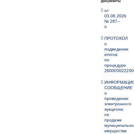
документы
от
03.08.2026
№ 287–
п
ПРОТОКОЛ
о
подведении
итогов
по
процедуре
260000022200
ИНФОРМАЦИ
СООБЩЕНИЕ
о
проведении
электронного
аукциона
по
продаже
муниципально
имущества