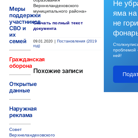
образования
Не убр
Верхнеландеховского
Меры
муниципального района»
яма на
поддержки
участников
не гори
Скачать полный текст
СВО и
документа
фонар
их
семей
09.01.2020
|
Постановления (2019
Столкнулис
год)
проблемой 
ней!
Гражданская
оборона
Похожие записи
Подат
Открытые
данные
Наружная
реклама
Совет
Верхнеландеховского