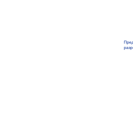
Пре
раз