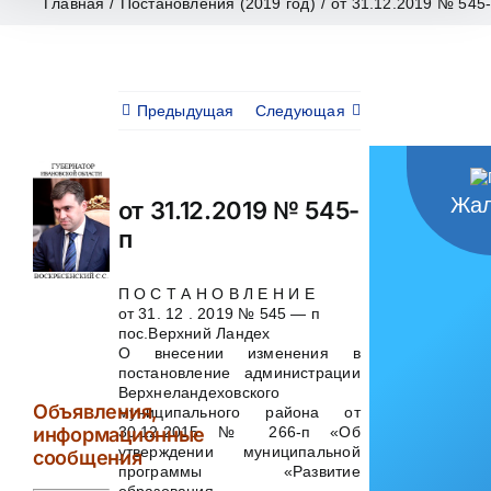
Главная
/
Постановления (2019 год)
/
от 31.12.2019 № 545
Предыдущая
Следующая
Жал
от 31.12.2019 № 545-
п
П О С Т А Н О В Л Е Н И Е
от 31. 12 . 2019 № 545 — п
пос.Верхний Ландех
О внесении изменения в
постановление администрации
Верхнеландеховского
Объявления,
муниципального района от
30.12.2015 № 266-п «Об
информационные
утверждении муниципальной
сообщения
программы «Развитие