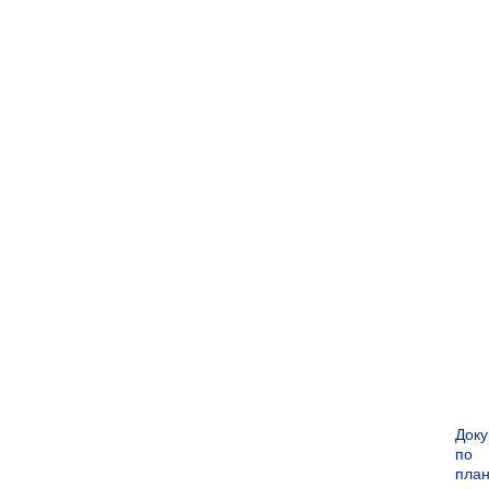
Док
по
пла