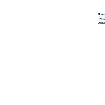
Док
град
зон