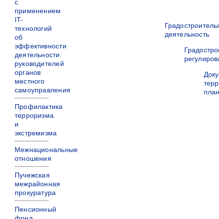
с
применением
IT-
Градостроитель
технологий
деятельность
об
эффективности
Градостро
деятельности
регулиров
руководителей
органов
Док
местного
терр
самоуправления
пла
Профилактика
терроризма
и
экстремизма
Межнациональные
отношения
Пучежская
межрайонная
прокуратура
Пенсионный
фонд