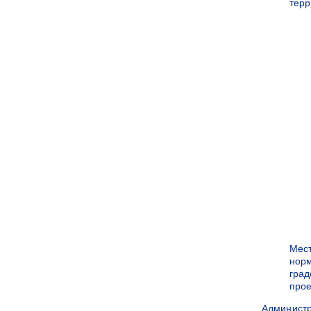
терр
Мес
нор
град
прое
Админист