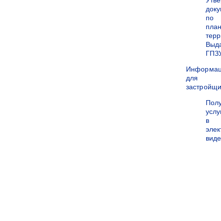
Утв
док
по
пла
терр
Выд
ГПЗ
Информа
для
застройщи
Пол
услу
в
эле
вид