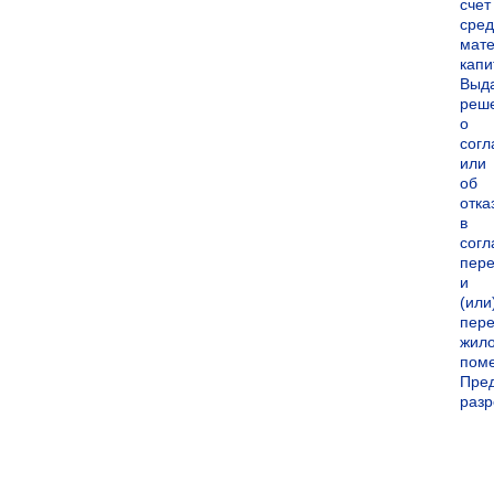
счет
сред
мате
капи
Выд
реш
о
согл
или
об
отка
в
согл
пер
и
(или
пере
жил
пом
Пре
раз