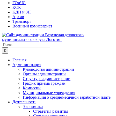
ГОиЧС
КСК
КДН и ЗП
Архив
Транспорт
Военный комиссариат
Результат
поиска:
Главная
Администрация
Руководство администрации
Органы администрации
Структура администрации
График приема граждан
Комиссии
Муниципальные учреждения
Информация о среднемесячной заработной плате
Деятельность
Экономика
Стратегия развития
Сельское хозяйство