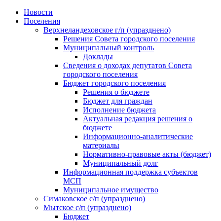
Skip
Новости
to
Поселения
content
Верхнеландеховское г/п (упразднено)
Решения Совета городского поселения
Муниципальный контроль
Доклады
Сведения о доходах депутатов Совета
городского поселения
Бюджет городского поселения
Решения о бюджете
Бюджет для граждан
Исполнение бюджета
Актуальная редакция решения о
бюджете
Информационно-аналитические
материалы
Нормативно-правовые акты (бюджет)
Муниципальный долг
Информационная поддержка субъектов
МСП
Муниципальное имущество
Симаковское с/п (упразднено)
Мытское с/п (упразднено)
Бюджет