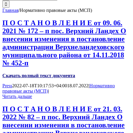
поиска:
Главная
/
Нормативно правовые акты (МСП)
П О С Т А Н О В Л Е Н И Е от 09. 06.
2021 № 172 – п пос. Верхний Ландех О
внесении изменения в постановление
администрации Верхнеландеховского
муниципального района от 14.11.2018
№ 452-п
Скачать полный текст документа
Press
2022-07-18T10:17:53+04:00
18.07.2022
|
Нормативно
правовые акты (МСП)
|
Читать дальше
П О С Т А Н О В Л Е Н И Е от 21. 03.
2022 № 82 – п пос. Верхний Ландех О
внесении изменения в постановление
администрации Верхнеландеховского