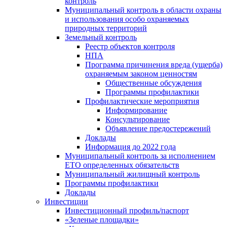
контроль
Муниципальный контроль в области охраны
и использования особо охраняемых
природных территорий
Земельный контроль
Реестр объектов контроля
НПА
Программа причинения вреда (ущерба)
охраняемым законом ценностям
Общественные обсуждения
Программы профилактики
Профилактические мероприятия
Информирование
Консультирование
Объявление предостережений
Доклады
Информация до 2022 года
Муниципальный контроль за исполнением
ЕТО определенных обязательств
Муниципальный жилищный контроль
Программы профилактики
Доклады
Инвестиции
Инвестиционный профиль/паспорт
«Зеленые площадки»