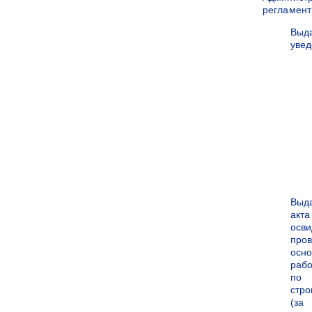
регламен
Выд
уве
Выд
акта
осви
про
осн
рабо
по
стро
(за