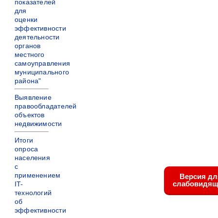
показателей
для
оценки
эффективности
деятельности
органов
местного
самоуправления
муниципального
района"
Выявление
правообладателей
объектов
недвижимости
Итоги
опроса
населения
с
применением
Версия дл
слабовидящ
IT-
технологий
об
эффективности