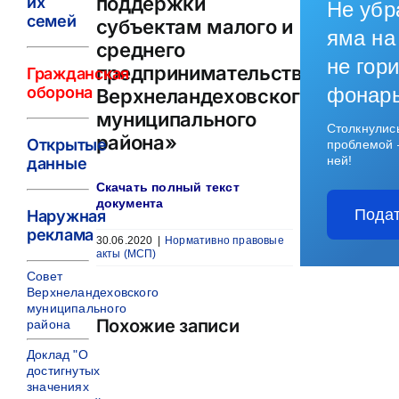
поддержки
их
Не убр
семей
субъектам малого и
яма на
среднего
не гори
предпринимательства
Гражданская
оборона
фонар
Верхнеландеховского
муниципального
Столкнулис
района»
Открытые
проблемой 
ней!
данные
Скачать полный текст
документа
Подат
Наружная
реклама
30.06.2020
|
Нормативно правовые
акты (МСП)
Совет
Верхнеландеховского
муниципального
Похожие записи
района
Доклад "О
достигнутых
значениях