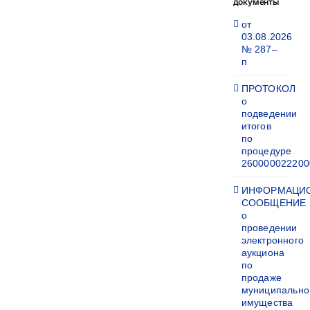
документы
от
03.08.2026
№ 287–
п
ПРОТОКОЛ
о
подведении
итогов
по
процедуре
260000022200
ИНФОРМАЦИ
СООБЩЕНИЕ
о
проведении
электронного
аукциона
по
продаже
муниципально
имущества