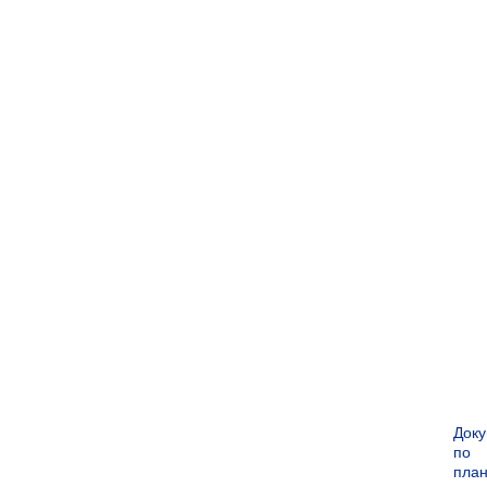
Док
по
пла