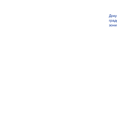
Док
град
зон