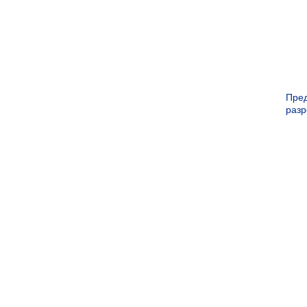
Пре
раз