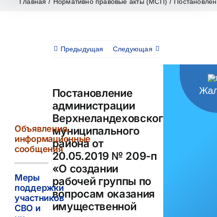
Главная
/
Нормативно правовые акты (МСП)
/
Постановлен
Предыдущая
Следующая
Жал
Постановление
администрации
Верхнеландеховского
Объявления,
муниципального
информационные
района от
сообщения
20.05.2019 № 209-п
«О создании
Меры
рабочей группы по
поддержки
вопросам оказания
участников
имущественной
СВО и