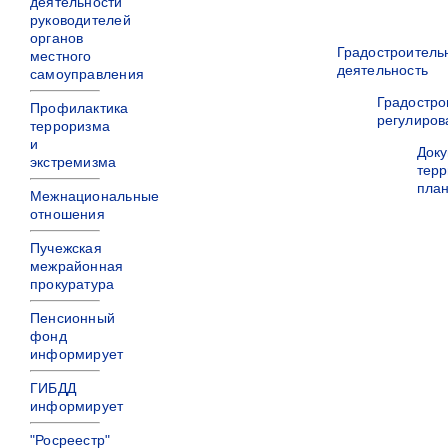
деятельности
руководителей
органов
Градостроитель
местного
деятельность
самоуправления
Градостро
Профилактика
регулиров
терроризма
и
Док
экстремизма
терр
пла
Межнациональные
отношения
Пучежская
межрайонная
прокуратура
Пенсионный
фонд
информирует
ГИБДД
информирует
"Росреестр"