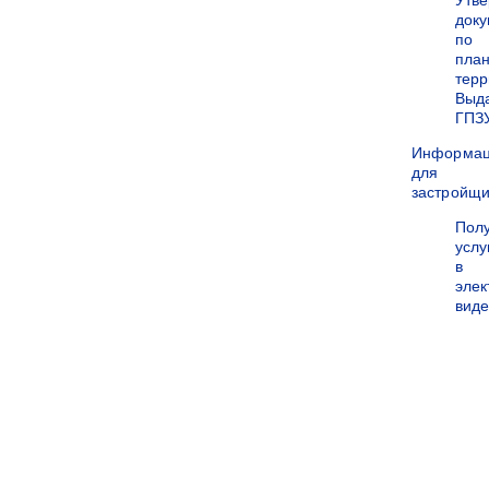
Утв
док
по
пла
терр
Выд
ГПЗ
Информа
для
застройщи
Пол
услу
в
эле
вид