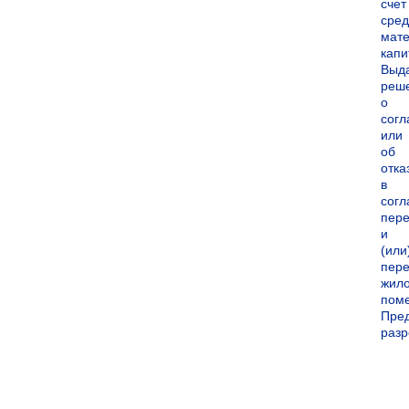
счет
сред
мате
капи
Выд
реш
о
согл
или
об
отка
в
согл
пер
и
(или
пере
жил
пом
Пре
раз