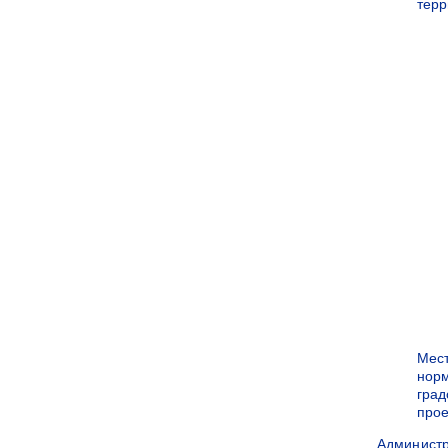
терр
Мес
нор
град
прое
Админист