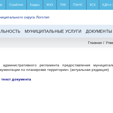
во
О районе
Кадры
ЖКХ
ТИК
ГОиЧС
КСК
КДН и 
ЕЛЬНОСТЬ
МУНИЦИПАЛЬНЫЕ УСЛУГИ
ДОКУМЕНТЫ
Главная
/
Утв
 административного регламента предоставления муниципал
кументации по планировке территории» (актуальная редакция)
 текст документа