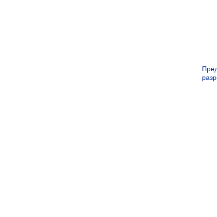
Пре
раз