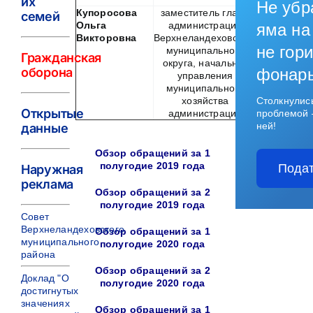
их
Не убр
Купоросова
заместитель главы
пятница
семей
Ольга
администрации
яма на
Викторовна
Верхнеландеховского
8.00 —
не гори
муниципального
16.00
Гражданская
округа, начальник
оборона
фонар
управления
муниципального
хозяйства
Столкнулис
Открытые
администрации
проблемой 
ней!
данные
Обзор обращений за 1
полугодие 2019 года
Подат
Наружная
реклама
Обзор обращений за 2
полугодие 2019 года
Совет
Верхнеландеховского
Обзор обращений за 1
муниципального
полугодие 2020 года
района
Обзор обращений за 2
Доклад "О
полугодие 2020 года
достигнутых
значениях
Обзор обращений за 1