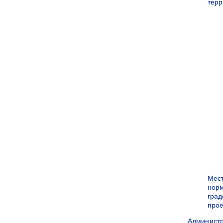
терр
Мес
нор
град
прое
Админист