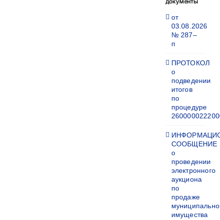
документы
от
03.08.2026
№ 287–
п
ПРОТОКОЛ
о
подведении
итогов
по
процедуре
260000022200
ИНФОРМАЦИ
СООБЩЕНИЕ
о
проведении
электронного
аукциона
по
продаже
муниципально
имущества