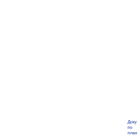
Док
по
пла