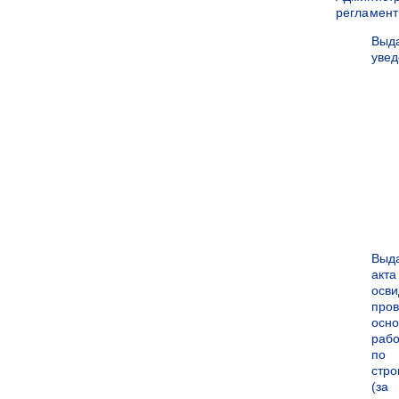
регламен
Выд
уве
Выд
акта
осви
про
осн
рабо
по
стро
(за