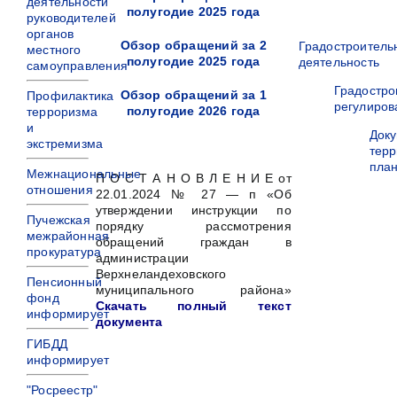
деятельности
полугодие 2025 года
руководителей
органов
Обзор обращений за 2
Градостроитель
местного
полугодие 2025 года
деятельность
самоуправления
Градостро
Обзор обращений за 1
Профилактика
регулиров
полугодие 2026 года
терроризма
и
Док
экстремизма
терр
пла
Межнациональные
П О С Т А Н О В Л Е Н И Е от
отношения
22.01.2024 № 27 — п «Об
утверждении инструкции по
Пучежская
порядку рассмотрения
межрайонная
обращений граждан в
прокуратура
администрации
Верхнеландеховского
Пенсионный
муниципального района»
фонд
Скачать полный текст
информирует
документа
ГИБДД
информирует
"Росреестр"