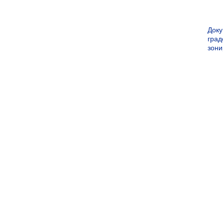
Док
град
зон