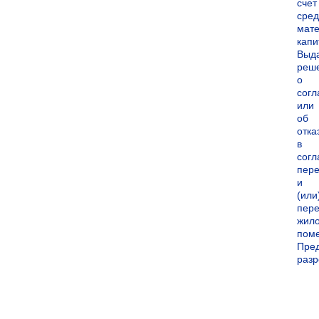
счет
сред
мате
капи
Выд
реш
о
согл
или
об
отка
в
согл
пер
и
(или
пере
жил
пом
Пре
раз