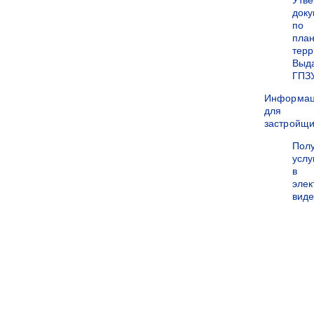
Утв
док
по
пла
терр
Выд
ГПЗ
Информа
для
застройщи
Пол
услу
в
эле
вид