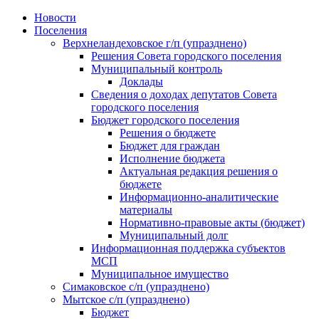
Skip
Новости
to
Поселения
content
Верхнеландеховское г/п (упразднено)
Решения Совета городского поселения
Муниципальный контроль
Доклады
Сведения о доходах депутатов Совета
городского поселения
Бюджет городского поселения
Решения о бюджете
Бюджет для граждан
Исполнение бюджета
Актуальная редакция решения о
бюджете
Информационно-аналитические
материалы
Нормативно-правовые акты (бюджет)
Муниципальный долг
Информационная поддержка субъектов
МСП
Муниципальное имущество
Симаковское с/п (упразднено)
Мытское с/п (упразднено)
Бюджет