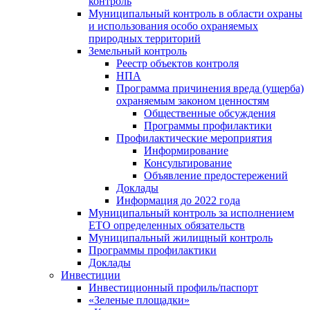
контроль
Муниципальный контроль в области охраны
и использования особо охраняемых
природных территорий
Земельный контроль
Реестр объектов контроля
НПА
Программа причинения вреда (ущерба)
охраняемым законом ценностям
Общественные обсуждения
Программы профилактики
Профилактические мероприятия
Информирование
Консультирование
Объявление предостережений
Доклады
Информация до 2022 года
Муниципальный контроль за исполнением
ЕТО определенных обязательств
Муниципальный жилищный контроль
Программы профилактики
Доклады
Инвестиции
Инвестиционный профиль/паспорт
«Зеленые площадки»