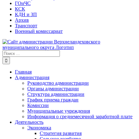
ГОиЧС
КСК
КДН и ЗП
Архив
Транспорт
Военный комиссариат
Результат
поиска:
Главная
Администрация
Руководство администрации
Органы администрации
Структура администрации
График приема граждан
Комиссии
Муниципальные учреждения
Информация о среднемесячной заработной плате
Деятельность
Экономика
Стратегия развития
Сельское хозяйство