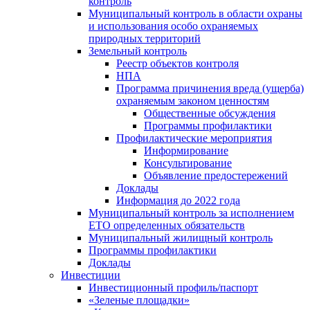
контроль
Муниципальный контроль в области охраны
и использования особо охраняемых
природных территорий
Земельный контроль
Реестр объектов контроля
НПА
Программа причинения вреда (ущерба)
охраняемым законом ценностям
Общественные обсуждения
Программы профилактики
Профилактические мероприятия
Информирование
Консультирование
Объявление предостережений
Доклады
Информация до 2022 года
Муниципальный контроль за исполнением
ЕТО определенных обязательств
Муниципальный жилищный контроль
Программы профилактики
Доклады
Инвестиции
Инвестиционный профиль/паспорт
«Зеленые площадки»