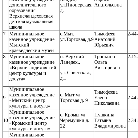
дополнительного
ул.Пионерская,
Анатольевна
образования
д.1
Верхнеландеховская
детская музыкальная
школа
7
Муниципальное
с.Мыт,
Тимофеев
2-44
казенное учреждение
ул.Торговая, д.9
Анатолий
Мытский
Юрьевич
краеведческий музей
8
Муниципальное
п. Верхний
Тропкина
2-15
казенное учреждение
Ланедех.,
Ольга
«Верхнеландеховский
Викторовна
ул. Советская.,
центр культуры и
д.1
досуга»
Муниципальное
Тимофеева
казенное учреждение
с. Мыт ул.
9
Елена
2 44
«Мытский центр
Торговая д. 9
Николаевна
культуры и досуга»
Муниципальное
с. Кромы ул.
Пушкина
казенное учреждение
10
Черемушки д.
Татьяна
2 34
«Кромский центр
22
Владимировна
культуры и досуга»
Муниципальное