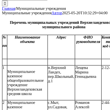
поиска:
Главная
/
Муниципальные учреждения
Муниципальные учреждения
Автор
2025-05-20T10:32:29+04:00
Перечень муниципальных учреждений Верхнеландеховс
муниципального района
№
Наименование
Адрес
ФИО
Кон
объекта
руководителя
т
пп
код 
1
п.Верхний
Лещева
2-12
Муниципальное
Ландех,
Марина
казенное
пер.Школьный,
Геннадьевна
общеобразовательное
д.1
учреждение
Верхнеландеховская
средняя школа
2
Муниципальное
с.Мыт,
Романов
2-44
казенное
ул.Садовая,
Алексей