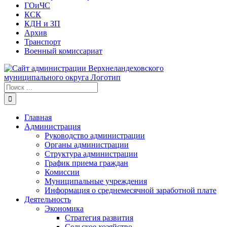
ГОиЧС
КСК
КДН и ЗП
Архив
Транспорт
Военный комиссариат
Результат
поиска:
Главная
Администрация
Руководство администрации
Органы администрации
Структура администрации
График приема граждан
Комиссии
Муниципальные учреждения
Информация о среднемесячной заработной плате
Деятельность
Экономика
Стратегия развития
Сельское хозяйство