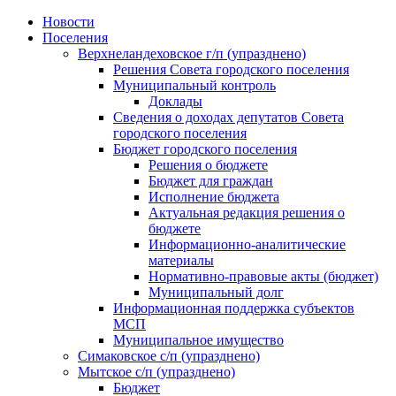
Skip
Новости
to
Поселения
content
Верхнеландеховское г/п (упразднено)
Решения Совета городского поселения
Муниципальный контроль
Доклады
Сведения о доходах депутатов Совета
городского поселения
Бюджет городского поселения
Решения о бюджете
Бюджет для граждан
Исполнение бюджета
Актуальная редакция решения о
бюджете
Информационно-аналитические
материалы
Нормативно-правовые акты (бюджет)
Муниципальный долг
Информационная поддержка субъектов
МСП
Муниципальное имущество
Симаковское с/п (упразднено)
Мытское с/п (упразднено)
Бюджет