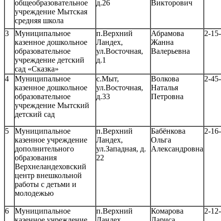
общеобразовательное
д.26
Викторович
учреждение Мытская
средняя школа
3
Муниципальное
п.Верхний
Абрамова
2-15
казенное дошкольное
Ландех,
Жанна
образовательное
ул.Восточная,
Валерьевна
учреждение детский
д.1
сад «Сказка»
4
Муниципальное
с.Мыт,
Волкова
2-45
казенное дошкольное
ул.Восточная,
Наталья
образовательное
д.33
Петровна
учреждение Мытский
детский сад
5
Муниципальное
п.Верхний
Бабёнкова
2-16
казенное учреждение
Ландех,
Ольга
дополнительного
ул.Западная, д.
Александровна
образования
22
Верхнеландеховский
центр внешкольной
работы с детьми и
молодежью
6
Муниципальное
п.Верхний
Комарова
2-12
казенное учреждение
Ландех,
Лариса