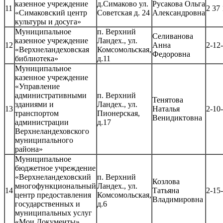
казенное учреждение
д.Симаково ул.
Русакова Ольга
11
2 37
«Симаковский центр
Советская д. 24
Александровна
культуры и досуга»
Муниципальное
п. Верхний
Селиванова
казенное учреждение
Ландех., ул.
12
Анна
2-12
«Верхнеландеховская
Комсомольская,
Федоровна
библиотека»
д.11
Муниципальное
казенное учреждение
«Управление
административными
п. Верхний
Тенятова
зданиями и
Ландех., ул.
13
Наталья
2-10
транспортом
Пионерская,
Венидиктовна
администрации
д.17
Верхнеландеховского
муниципального
района»
Муниципальное
бюджетное учреждение
«Верхнеландеховский
п. Верхний
Козлова
многофункциональный
Ландех., ул.
14
Татьяна
2-15
центр предоставления
Комсомольская,
Владимировна
государственных и
д.6
муниципальных услуг
«Мои Документы»