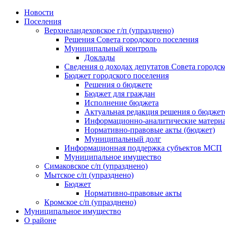
Skip
Новости
to
Поселения
content
Верхнеландеховское г/п (упразднено)
Решения Совета городского поселения
Муниципальный контроль
Доклады
Сведения о доходах депутатов Совета городск
Бюджет городского поселения
Решения о бюджете
Бюджет для граждан
Исполнение бюджета
Актуальная редакция решения о бюджет
Информационно-аналитические матери
Нормативно-правовые акты (бюджет)
Муниципальный долг
Информационная поддержка субъектов МСП
Муниципальное имущество
Симаковское с/п (упразднено)
Мытское с/п (упразднено)
Бюджет
Нормативно-правовые акты
Кромское с/п (упразднено)
Муниципальное имущество
О районе