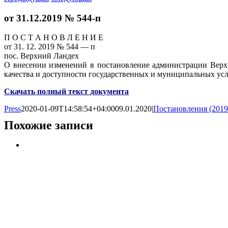
от 31.12.2019 № 544-п
П О С Т А Н О В Л Е Н И Е
от 31. 12. 2019 № 544 — п
пос. Верхний Ландех
О внесении изменений в постановление администрации Вер
качества и доступности государственных и муниципальных у
Скачать полный текст документа
Press
2020-01-09T14:58:54+04:00
09.01.2020
|
Постановления (2019
Похожие записи