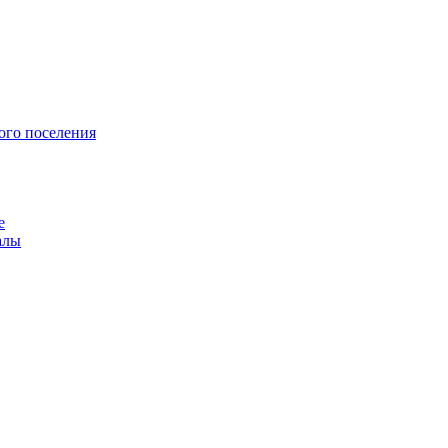
ого поселения
е
алы