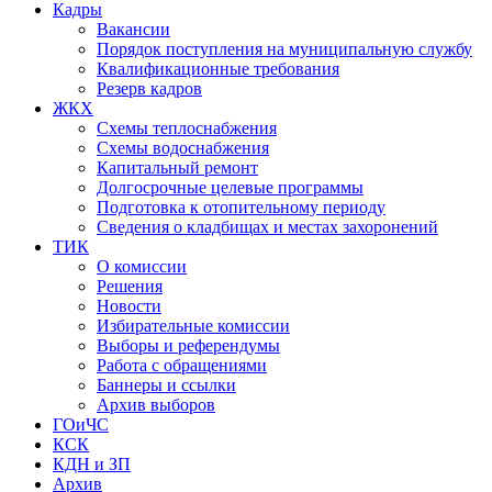
Кадры
Вакансии
Порядок поступления на муниципальную службу
Квалификационные требования
Резерв кадров
ЖКХ
Схемы теплоснабжения
Схемы водоснабжения
Капитальный ремонт
Долгосрочные целевые программы
Подготовка к отопительному периоду
Сведения о кладбищах и местах захоронений
ТИК
О комиссии
Решения
Новости
Избирательные комиссии
Выборы и референдумы
Работа с обращениями
Баннеры и ссылки
Архив выборов
ГОиЧС
КСК
КДН и ЗП
Архив