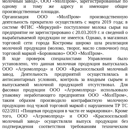
молочный завод», ООО «МолПром», зарегистрированные по
одному и тому же адресу и имеющие общие
производственные площади.
Организация ООО «МолПром» производственную
деятельность прекратило осуществлять с марта 2019 года; в
системе ФГИС «Меркурий» поступление молока сырья на
предприятие не зарегистрировано с 20.03.2019 г. и сведений о
вырабатываемой продукции не имеется. Однако, в магазинах
торговой сети города Костромы широко шла реализация
молочной продукции (молоко, творог, масло сливочное) под
торговой маркой «Боровиково» ООО «МолПром».
В ходе проверок специалистами Управления было
установлено, что данная молочная продукция выпускалась
ООО «Агромолпрод» и ООО «Красносельский молочный
завод. Деятельность предприятий осуществлялась в
антисанитарных условиях, контроль за входным сырьем и
выпускаемой молочной продукцией отсутствовал. Для
фасовки продукции ООО «Агромолпрод» использовало
упаковку неработающего предприятия ООО «МолПром»,
таким образом производило контрафактную молочную
продукцию под чужой торговой маркой с нарушением ТР ТС
022/2011 «Пищевая продукция в части ее маркировки». Кроме
того, ООО «Агромолпрод» и ООО «Красносельский
молочный завод» осуществляли выпуск продукции без
подтверждения соответствия требованиям техническим