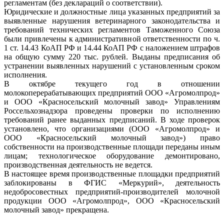
регламентам (без деклараций о соответствии).
Юридические и должностные лица указанных предприятий за
выявленные нарушения ветеринарного законодательства и
требований технических регламентов Таможенного Союза
были привлечены к административной ответственности по ч.
1 ст. 14.43 КоАП РФ и 14.44 КоАП РФ с наложением штрафов
на общую сумму 220 тыс. рублей. Выданы предписания об
устранении выявленных нарушений с установленным сроком
исполнения.
В октябре текущего год в отношении
молокоперерабатывающих предприятий ООО «Агромолпрод»
и ООО «Красносельский молочный завод» Управлениям
Россельхознадзора проведены проверки по исполнению
требований ранее выданных предписаний. В ходе проверок
установлено, что организациями (ООО «Агромолпрод» и
ООО «Красносельский молочный завод») право
собственности на производственные площади переданы иным
лицам; технологическое оборудование демонтировано,
производственная деятельность не ведется.
В настоящее время производственные площадки предприятий
заблокированы в ФГИС «Меркурий», деятельность
недобросовестных предприятий-производителей молочной
продукции ООО «Агромолпрод», ООО «Красносельский
молочный завод» прекращена.