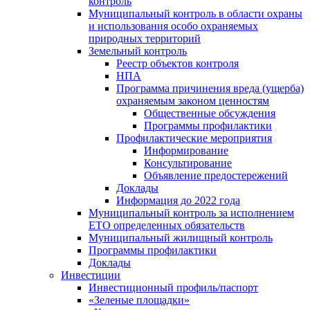
контроль
Муниципальный контроль в области охраны
и использования особо охраняемых
природных территорий
Земельный контроль
Реестр объектов контроля
НПА
Программа причинения вреда (ущерба)
охраняемым законом ценностям
Общественные обсуждения
Программы профилактики
Профилактические мероприятия
Информирование
Консультирование
Объявление предостережений
Доклады
Информация до 2022 года
Муниципальный контроль за исполнением
ЕТО определенных обязательств
Муниципальный жилищный контроль
Программы профилактики
Доклады
Инвестиции
Инвестиционный профиль/паспорт
«Зеленые площадки»