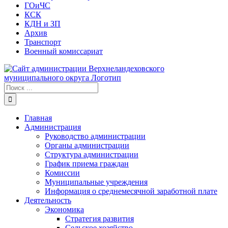
ГОиЧС
КСК
КДН и ЗП
Архив
Транспорт
Военный комиссариат
Результат
поиска:
Главная
Администрация
Руководство администрации
Органы администрации
Структура администрации
График приема граждан
Комиссии
Муниципальные учреждения
Информация о среднемесячной заработной плате
Деятельность
Экономика
Стратегия развития
Сельское хозяйство