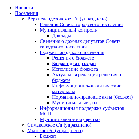
Skip
Новости
to
Поселения
content
Верхнеландеховское г/п (упразднено)
Решения Совета городского поселения
Муниципальный контроль
Доклады
Сведения о доходах депутатов Совета
городского поселения
Бюджет городского поселения
Решения о бюджете
Бюджет для граждан
Исполнение бюджета
Актуальная редакция решения о
бюджете
Информационно-аналитические
материалы
Нормативно-правовые акты (бюджет)
Муниципальный долг
Информационная поддержка субъектов
МСП
Муниципальное имущество
Симаковское с/п (упразднено)
Мытское с/п (упразднено)
Бюджет