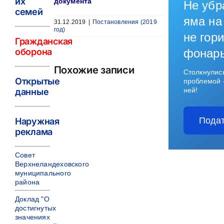
их
документа
Не убр
семей
яма на
31.12.2019
|
Постановления (2019
год)
не гори
Гражданская
оборона
фонар
Похожие записи
Столкнулис
Открытые
проблемой 
ней!
данные
Подат
Наружная
реклама
Совет
Верхнеландеховского
муниципального
района
Доклад "О
достигнутых
значениях