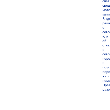
счет
сред
мате
капи
Выд
реш
о
согл
или
об
отка
в
согл
пер
и
(или
пере
жил
пом
Пре
раз