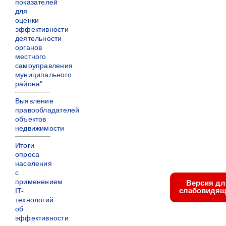
показателей
для
оценки
эффективности
деятельности
органов
местного
самоуправления
муниципального
района"
Выявление
правообладателей
объектов
недвижимости
Итоги
опроса
населения
с
применением
Версия дл
слабовидящ
IT-
технологий
об
эффективности