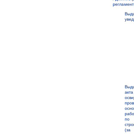
регламен
Выд
уве
Выд
акта
осви
про
осн
рабо
по
стро
(за