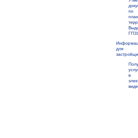
Утв
док
по
пла
терр
Выд
ГПЗ
Информа
для
застройщи
Пол
услу
в
эле
вид