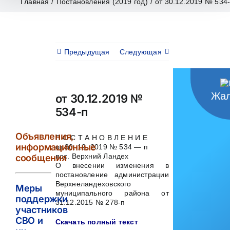
Главная
/
Постановления (2019 год)
/
от 30.12.2019 № 534
Предыдущая
Следующая
Жал
от 30.12.2019 №
534-п
Объявления,
П О С Т А Н О В Л Е Н И Е
информационные
от 30. 12. 2019 № 534 — п
пос. Верхний Ландех
сообщения
О внесении изменения в
постановление администрации
Верхнеландеховского
Меры
муниципального района от
поддержки
31.12.2015 № 278-п
участников
СВО и
Скачать полный текст