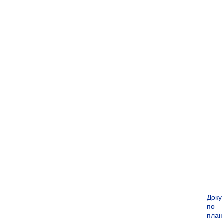
Док
по
пла