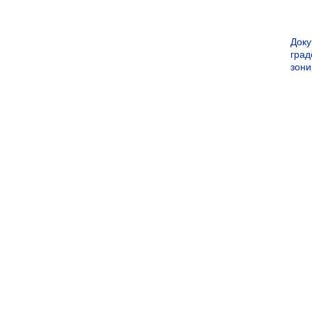
Док
град
зон