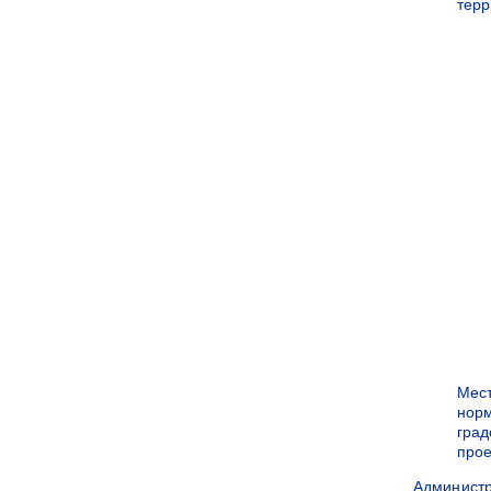
терр
Мес
нор
град
прое
Админист