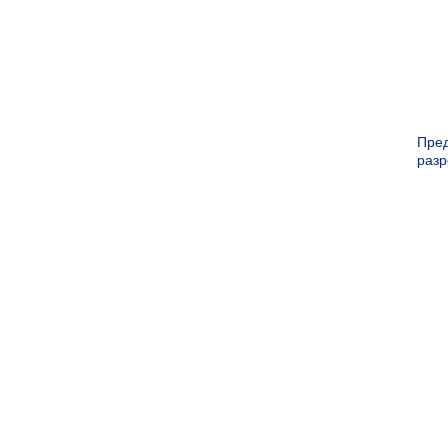
Пре
раз