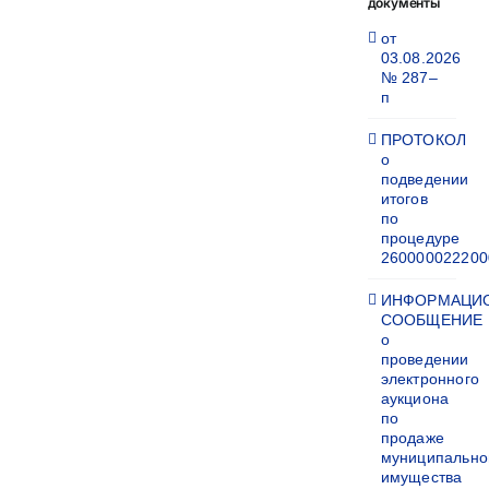
документы
от
03.08.2026
№ 287–
п
ПРОТОКОЛ
о
подведении
итогов
по
процедуре
260000022200
ИНФОРМАЦИ
СООБЩЕНИЕ
о
проведении
электронного
аукциона
по
продаже
муниципально
имущества