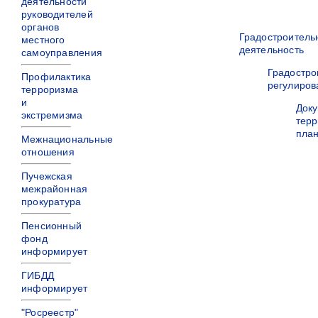
деятельности
руководителей
органов
Градостроитель
местного
деятельность
самоуправления
Градостро
Профилактика
регулиров
терроризма
и
Док
экстремизма
терр
пла
Межнациональные
отношения
Пучежская
межрайонная
прокуратура
Пенсионный
фонд
информирует
ГИБДД
информирует
"Росреестр"