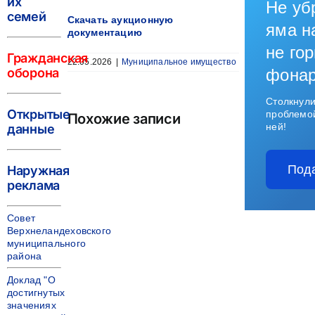
их
Не уб
семей
Скачать аукционную
яма н
документацию
не гор
Гражданская
22.05.2026
|
Муниципальное имущество
оборона
фона
Столкнули
Открытые
проблемо
Похожие записи
ней!
данные
Под
Наружная
реклама
Совет
Верхнеландеховского
муниципального
района
Доклад "О
достигнутых
значениях