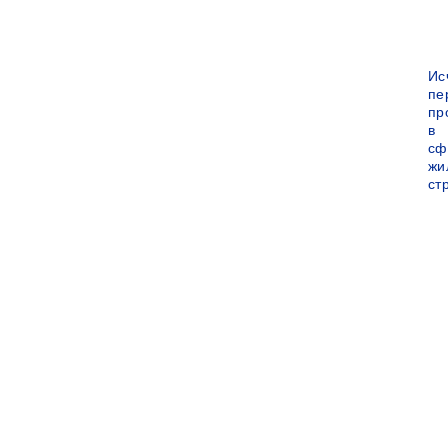
Ис
пе
пр
в
сф
жи
ст