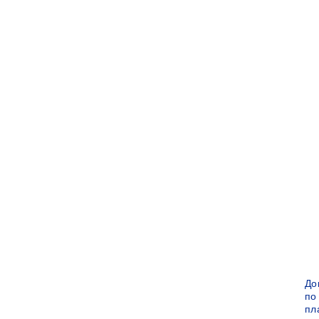
До
по
пл