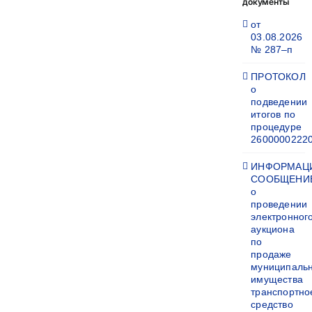
документы
от
03.08.2026
№ 287–п
ПРОТОКОЛ
о
подведении
итогов по
процедуре
2600000222
ИНФОРМАЦ
СООБЩЕНИ
о
проведении
электронног
аукциона
по
продаже
муниципаль
имущества
транспортно
средство