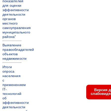
показателей
для оценки
эффективности
деятельности
органов
местного
самоуправления
муниципального
района"
Выявление
правообладателей
объектов
недвижимости
Итоги
опроса
населения
с
применением
IT-
Версия 
слабовид
технологий
об
эффективности
деятельности