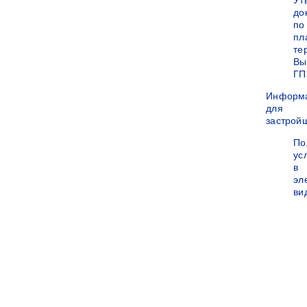
Ут
до
по
пл
те
Вы
ГП
Информ
для
застрой
По
ус
в
эл
ви