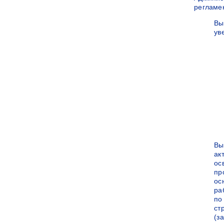
регламе
Вы
ув
Вы
ак
ос
пр
ос
ра
по
ст
(за