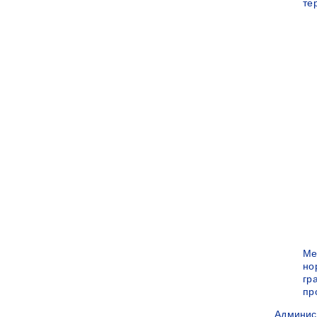
те
Ме
но
гр
пр
Админис