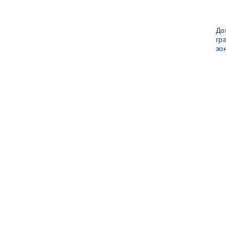
До
гр
зо