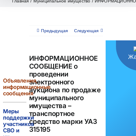
Главная
/
Муниципальное имущество
/
ИНФОРМАЦИОННОЕ СО
Предыдущая
Следующая
Жа
ИНФОРМАЦИОННОЕ
СООБЩЕНИЕ о
проведении
Объявления,
электронного
информационные
аукциона по продаже
сообщения
муниципального
имущества –
Меры
транспортное
поддержки
средство марки УАЗ
участников
315195
СВО и