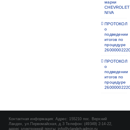
марки
CHEVROLET
NIVA
ПРОТОКОЛ
о
подведении
итогов по
процедуре
2600000222
ПРОТОКОЛ
о
подведении
итогов по
процедуре
2600000222
Контактная информация: Адрес: 155210 пос. Верхний
Ландех, ул.Первомайская, д.3 Телефон: (49349) 2-14-22,
адрес электронной почты: info@vlandeh-admin.ru