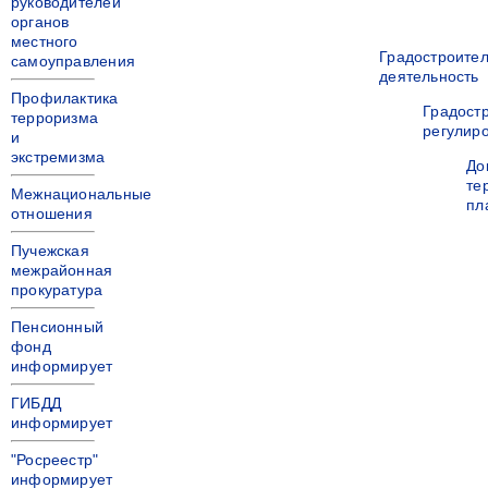
руководителей
органов
местного
Градостроите
самоуправления
деятельность
Профилактика
Градост
терроризма
регулир
и
экстремизма
До
те
Межнациональные
пл
отношения
Пучежская
межрайонная
прокуратура
Пенсионный
фонд
информирует
ГИБДД
информирует
"Росреестр"
информирует