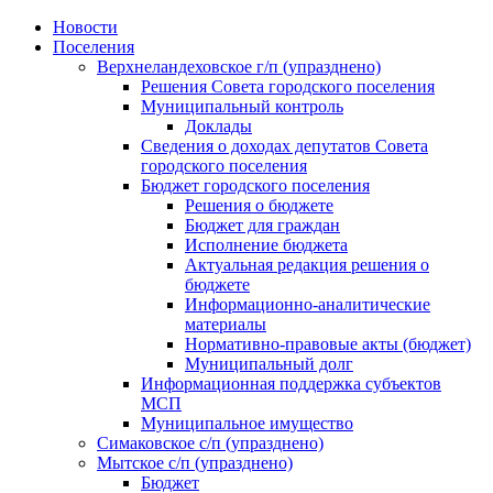
Skip
Новости
to
Поселения
content
Верхнеландеховское г/п (упразднено)
Решения Совета городского поселения
Муниципальный контроль
Доклады
Сведения о доходах депутатов Совета
городского поселения
Бюджет городского поселения
Решения о бюджете
Бюджет для граждан
Исполнение бюджета
Актуальная редакция решения о
бюджете
Информационно-аналитические
материалы
Нормативно-правовые акты (бюджет)
Муниципальный долг
Информационная поддержка субъектов
МСП
Муниципальное имущество
Симаковское с/п (упразднено)
Мытское с/п (упразднено)
Бюджет