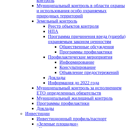
контроль
Муниципальный контроль в области охраны
и использования особо охраняемых
природных территорий
Земельный контроль
Реестр объектов контроля
НПА
Программа причинения вреда (ущерба)
охраняемым законом ценностям
Общественные обсуждения
Программы профилактики
Профилактические мероприятия
Информирование
Консультирование
Объявление предостережений
Доклады
Информация до 2022 года
Муниципальный контроль за исполнением
ЕТО определенных обязательств
Муниципальный жилищный контроль
Программы профилактики
Доклады
Инвестиции
Инвестиционный профиль/паспорт
«Зеленые площадки»