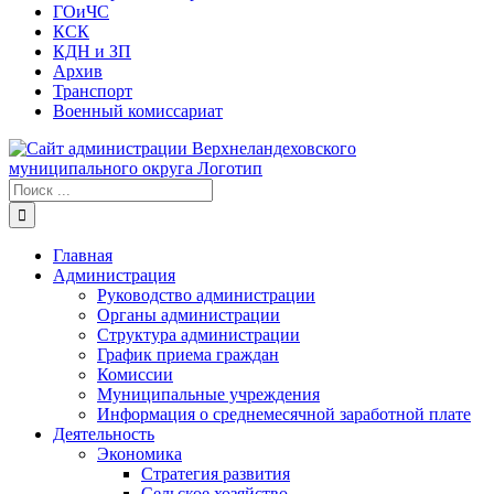
ГОиЧС
КСК
КДН и ЗП
Архив
Транспорт
Военный комиссариат
Результат
поиска:
Главная
Администрация
Руководство администрации
Органы администрации
Структура администрации
График приема граждан
Комиссии
Муниципальные учреждения
Информация о среднемесячной заработной плате
Деятельность
Экономика
Стратегия развития
Сельское хозяйство