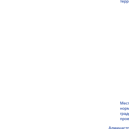
терр
Мес
нор
град
прое
Админист