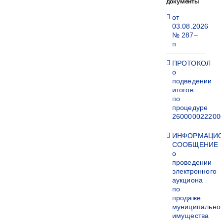
документы
от
03.08.2026
№ 287–
п
ПРОТОКОЛ
о
подведении
итогов
по
процедуре
260000022200
ИНФОРМАЦИ
СООБЩЕНИЕ
о
проведении
электронного
аукциона
по
продаже
муниципально
имущества