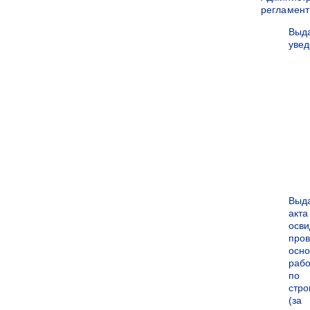
регламен
Выд
уве
Выд
акта
осви
про
осн
рабо
по
стро
(за