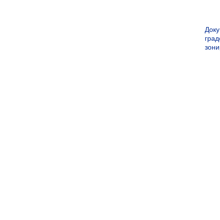
Док
град
зон