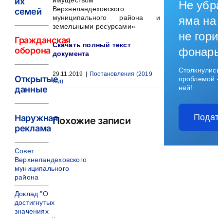
их
имуществом
Не убр
Верхнеландеховского
семей
муниципального района и
яма на
земельными ресурсами»
не гори
Гражданская
Скачать полный текст
оборона
фонар
документа
Столкнулис
29.11.2019
|
Постановления (2019
Открытые
проблемой 
год)
ней!
данные
Подат
Наружная
Похожие записи
реклама
Совет
Верхнеландеховского
муниципального
района
Доклад "О
достигнутых
значениях