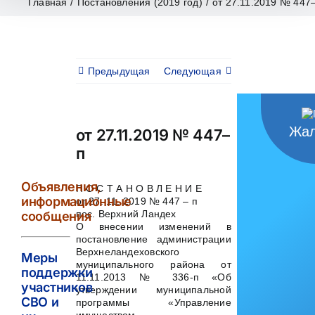
Главная
/
Постановления (2019 год)
/
от 27.11.2019 № 447
Предыдущая
Следующая
Жал
от 27.11.2019 № 447–
п
Объявления,
П О С Т А Н О В Л Е Н И Е
информационные
от 27. 11. 2019 № 447 – п
пос. Верхний Ландех
сообщения
О внесении изменений в
постановление администрации
Верхнеландеховского
Меры
муниципального района от
поддержки
11.11.2013 № 336-п «Об
участников
утверждении муниципальной
СВО и
программы «Управление