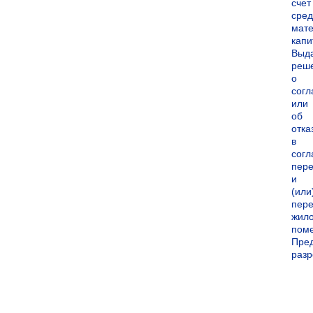
счет
сред
мате
капи
Выд
реш
о
согл
или
об
отка
в
согл
пер
и
(или
пере
жил
пом
Пре
раз