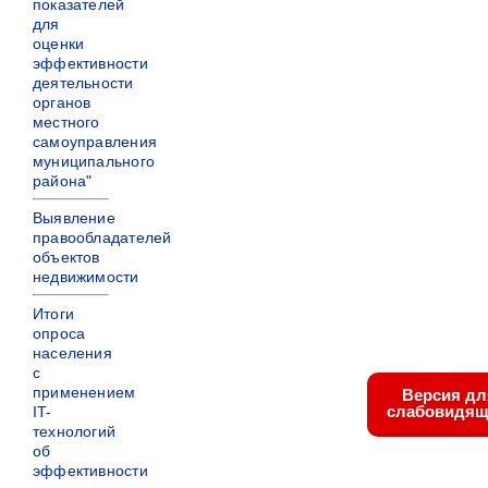
показателей
для
оценки
эффективности
деятельности
органов
местного
самоуправления
муниципального
района"
Выявление
правообладателей
объектов
недвижимости
Итоги
опроса
населения
с
применением
Версия дл
слабовидящ
IT-
технологий
об
эффективности