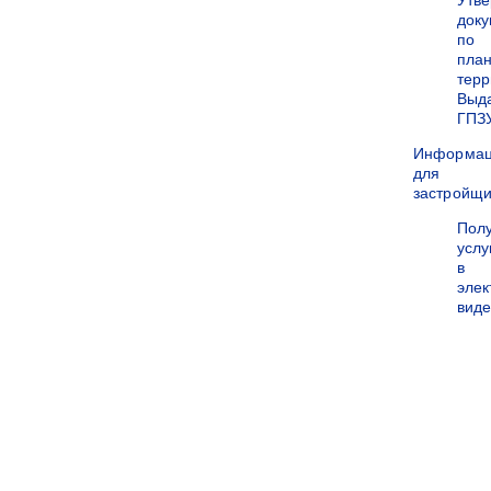
Утв
док
по
пла
терр
Выд
ГПЗ
Информа
для
застройщи
Пол
услу
в
эле
вид