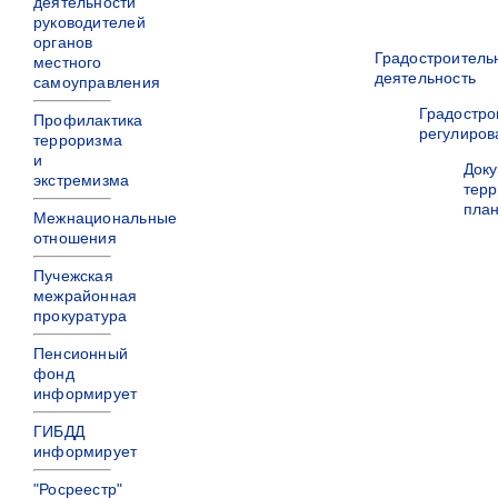
деятельности
руководителей
органов
Градостроитель
местного
деятельность
самоуправления
Градостро
Профилактика
регулиров
терроризма
и
Док
экстремизма
терр
пла
Межнациональные
отношения
Пучежская
межрайонная
прокуратура
Пенсионный
фонд
информирует
ГИБДД
информирует
"Росреестр"