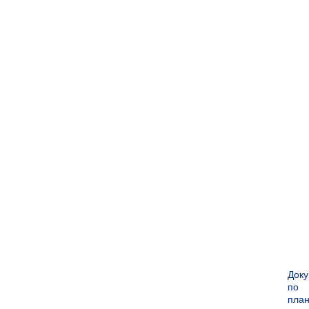
Док
по
пла