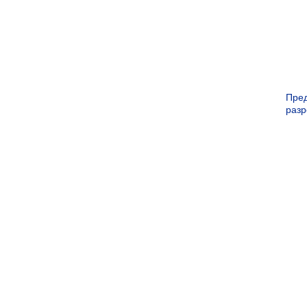
Пре
раз