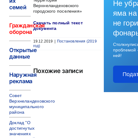
их
территории
Не убр
Верхнеландеховского
семей
городского поселения»
яма на
не гори
Скачать полный текст
Гражданская
документа
оборона
фонар
19.12.2019
|
Постановления (2019
Столкнулис
год)
Открытые
проблемой 
ней!
данные
Похожие записи
Подат
Наружная
реклама
Совет
Верхнеландеховского
муниципального
района
Доклад "О
достигнутых
значениях