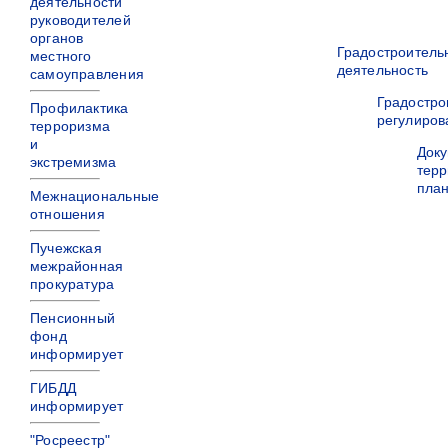
деятельности
руководителей
органов
Градостроитель
местного
деятельность
самоуправления
Градостро
Профилактика
регулиров
терроризма
и
Док
экстремизма
терр
пла
Межнациональные
отношения
Пучежская
межрайонная
прокуратура
Пенсионный
фонд
информирует
ГИБДД
информирует
"Росреестр"