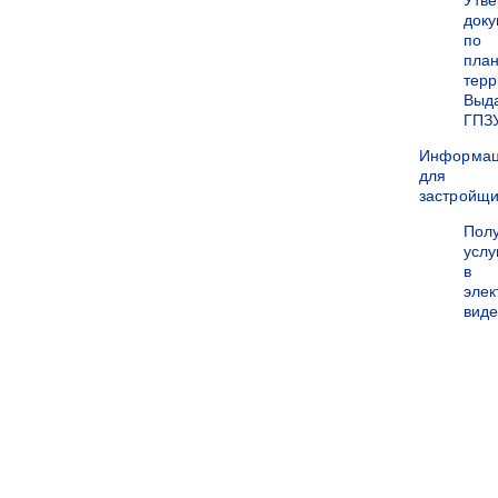
Утв
док
по
пла
терр
Выд
ГПЗ
Информа
для
застройщи
Пол
услу
в
эле
вид