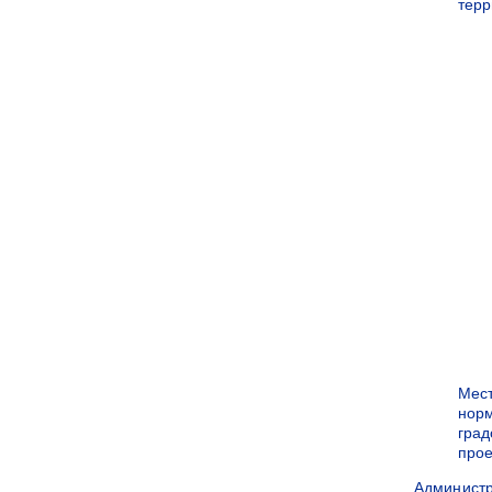
терр
Мес
нор
град
прое
Админист