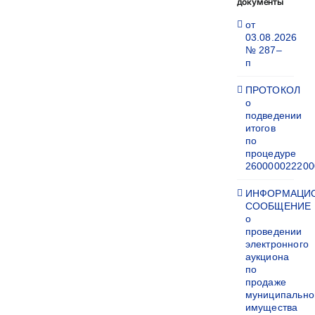
документы
от
03.08.2026
№ 287–
п
ПРОТОКОЛ
о
подведении
итогов
по
процедуре
260000022200
ИНФОРМАЦИ
СООБЩЕНИЕ
о
проведении
электронного
аукциона
по
продаже
муниципально
имущества