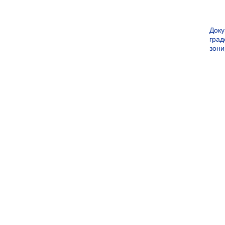
Док
град
зон