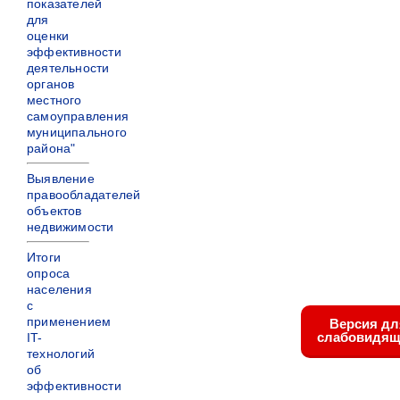
показателей
для
оценки
эффективности
деятельности
органов
местного
самоуправления
муниципального
района"
Выявление
правообладателей
объектов
недвижимости
Итоги
опроса
населения
с
применением
Версия дл
слабовидящ
IT-
технологий
об
эффективности