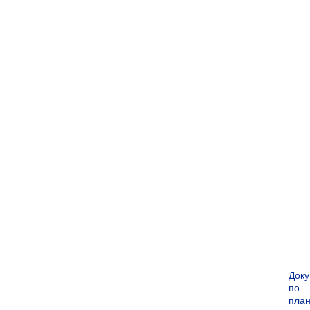
Док
по
пла