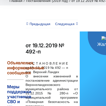
Главная
/
Постановления (2019 год)
/
от 19.12.2019 № 492
Предыдущая
Следующая
Жал
от 19.12.2019 №
492-п
Объявления,
П О С Т А Н О В Л Е Н И Е
информационные
от 19. 12. 2019 № 492 — п
пос. Верхний Ландех
сообщения
О внесении изменений в
постановление администрации
Верхнеландеховского
Меры
муниципального района от
поддержки
31.12.2015 № 280-п «О
участников
муниципальной программе
СВО и
«Пожарная безопасность на