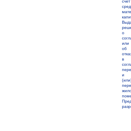
счет
сред
мате
капи
Выд
реш
о
согл
или
об
отка
в
согл
пер
и
(или
пере
жил
пом
Пре
раз