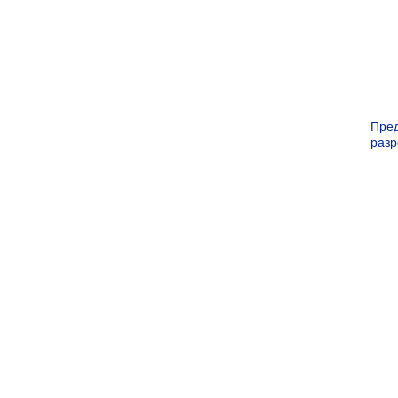
Пре
раз