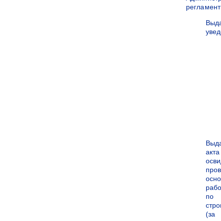
регламен
Выд
уве
Выд
акта
осви
про
осн
рабо
по
стро
(за