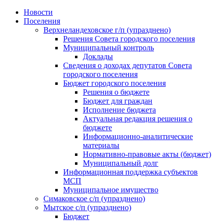
Skip
Новости
to
Поселения
content
Верхнеландеховское г/п (упразднено)
Решения Совета городского поселения
Муниципальный контроль
Доклады
Сведения о доходах депутатов Совета
городского поселения
Бюджет городского поселения
Решения о бюджете
Бюджет для граждан
Исполнение бюджета
Актуальная редакция решения о
бюджете
Информационно-аналитические
материалы
Нормативно-правовые акты (бюджет)
Муниципальный долг
Информационная поддержка субъектов
МСП
Муниципальное имущество
Симаковское с/п (упразднено)
Мытское с/п (упразднено)
Бюджет