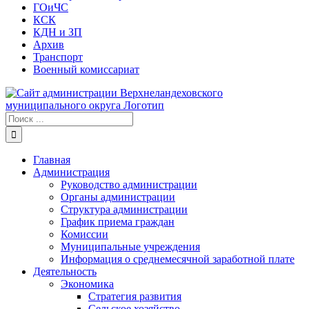
ГОиЧС
КСК
КДН и ЗП
Архив
Транспорт
Военный комиссариат
Результат
поиска:
Главная
Администрация
Руководство администрации
Органы администрации
Структура администрации
График приема граждан
Комиссии
Муниципальные учреждения
Информация о среднемесячной заработной плате
Деятельность
Экономика
Стратегия развития
Сельское хозяйство