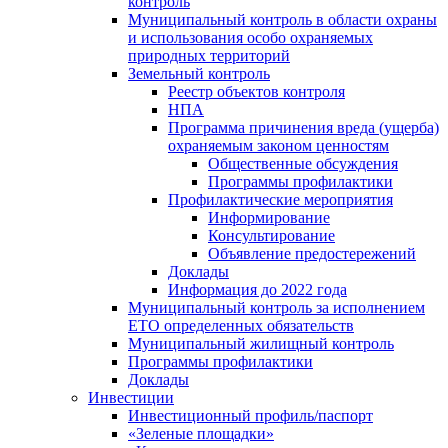
контроль
Муниципальный контроль в области охраны
и использования особо охраняемых
природных территорий
Земельный контроль
Реестр объектов контроля
НПА
Программа причинения вреда (ущерба)
охраняемым законом ценностям
Общественные обсуждения
Программы профилактики
Профилактические мероприятия
Информирование
Консультирование
Объявление предостережений
Доклады
Информация до 2022 года
Муниципальный контроль за исполнением
ЕТО определенных обязательств
Муниципальный жилищный контроль
Программы профилактики
Доклады
Инвестиции
Инвестиционный профиль/паспорт
«Зеленые площадки»