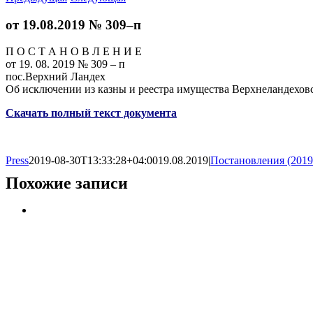
от 19.08.2019 № 309–п
П О С Т А Н О В Л Е Н И Е
от 19. 08. 2019 № 309 – п
пос.Верхний Ландех
Об исключении из казны и реестра имущества Верхнеландехов
Скачать полный текст документа
Press
2019-08-30T13:33:28+04:00
19.08.2019
|
Постановления (2019
Похожие записи