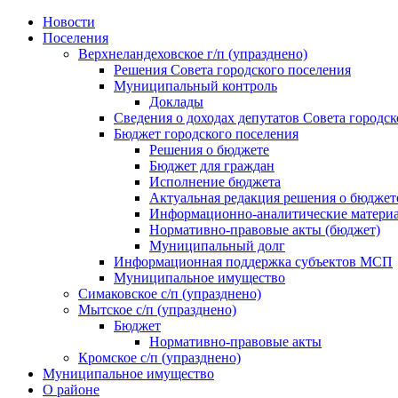
Skip
Новости
to
Поселения
content
Верхнеландеховское г/п (упразднено)
Решения Совета городского поселения
Муниципальный контроль
Доклады
Сведения о доходах депутатов Совета городск
Бюджет городского поселения
Решения о бюджете
Бюджет для граждан
Исполнение бюджета
Актуальная редакция решения о бюджет
Информационно-аналитические матери
Нормативно-правовые акты (бюджет)
Муниципальный долг
Информационная поддержка субъектов МСП
Муниципальное имущество
Симаковское с/п (упразднено)
Мытское с/п (упразднено)
Бюджет
Нормативно-правовые акты
Кромское с/п (упразднено)
Муниципальное имущество
О районе