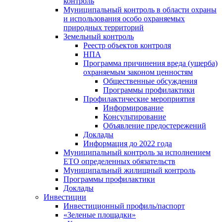
контроль
Муниципальный контроль в области охраны
и использования особо охраняемых
природных территорий
Земельный контроль
Реестр объектов контроля
НПА
Программа причинения вреда (ущерба)
охраняемым законом ценностям
Общественные обсуждения
Программы профилактики
Профилактические мероприятия
Информирование
Консультирование
Объявление предостережений
Доклады
Информация до 2022 года
Муниципальный контроль за исполнением
ЕТО определенных обязательств
Муниципальный жилищный контроль
Программы профилактики
Доклады
Инвестиции
Инвестиционный профиль/паспорт
«Зеленые площадки»