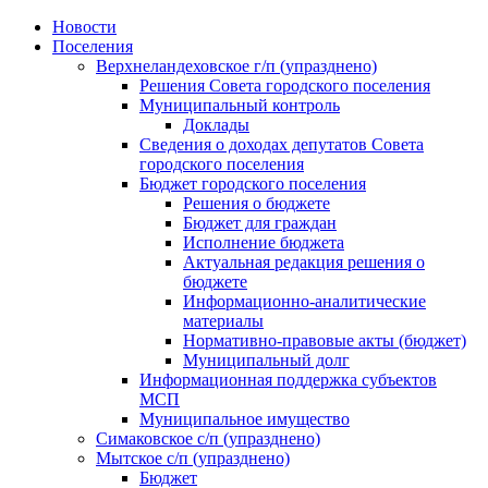
Skip
Новости
to
Поселения
content
Верхнеландеховское г/п (упразднено)
Решения Совета городского поселения
Муниципальный контроль
Доклады
Сведения о доходах депутатов Совета
городского поселения
Бюджет городского поселения
Решения о бюджете
Бюджет для граждан
Исполнение бюджета
Актуальная редакция решения о
бюджете
Информационно-аналитические
материалы
Нормативно-правовые акты (бюджет)
Муниципальный долг
Информационная поддержка субъектов
МСП
Муниципальное имущество
Симаковское с/п (упразднено)
Мытское с/п (упразднено)
Бюджет