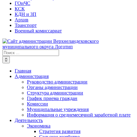
ГОиЧС
КСК
КДН и ЗП
Архив
Транспорт
Военный комиссариат
Результат
поиска:
Главная
Администрация
Руководство администрации
Органы администрации
Структура администрации
График приема граждан
Комиссии
Муниципальные учреждения
Информация о среднемесячной заработной плате
Деятельность
Экономика
Стратегия развития
Сельское хозяйство