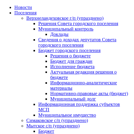
Skip
Новости
to
Поселения
content
Верхнеландеховское г/п (упразднено)
Решения Совета городского поселения
Муниципальный контроль
Доклады
Сведения о доходах депутатов Совета
городского поселения
Бюджет городского поселения
Решения о бюджете
Бюджет для граждан
Исполнение бюджета
Актуальная редакция решения о
бюджете
Информационно-аналитические
материалы
Нормативно-правовые акты (бюджет)
Муниципальный долг
Информационная поддержка субъектов
МСП
Муниципальное имущество
Симаковское с/п (упразднено)
Мытское с/п (упразднено)
Бюджет