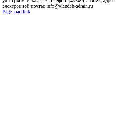
ул.Первомайская, д.3 Телефон: (49349) 2-14-22, адрес
электронной почты: info@vlandeh-admin.ru
Page load link
Go
to
Top