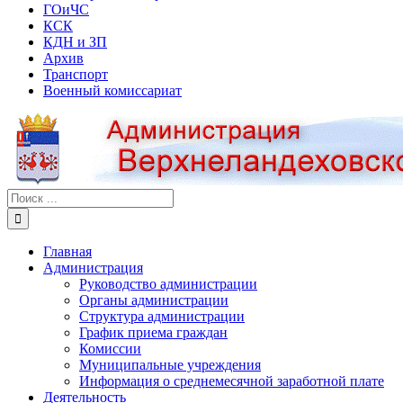
ГОиЧС
КСК
КДН и ЗП
Архив
Транспорт
Военный комиссариат
Результат
поиска:
Главная
Администрация
Руководство администрации
Органы администрации
Структура администрации
График приема граждан
Комиссии
Муниципальные учреждения
Информация о среднемесячной заработной плате
Деятельность