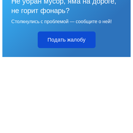
Не убран мусор, яма на дороге,
не горит фонарь?
Столкнулись с проблемой — сообщите о ней!
Подать жалобу