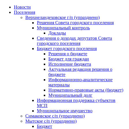
Skip
Новости
to
Поселения
content
Верхнеландеховское г/п (упразднено)
Решения Совета городского поселения
Муниципальный контроль
Доклады
Сведения о доходах депутатов Совета
городского поселения
Бюджет городского поселения
Решения о бюджете
Бюджет для граждан
Исполнение бюджета
Актуальная редакция решения о
бюджете
Информационно-аналитические
материалы
Нормативно-правовые акты (бюджет)
Муниципальный долг
Информационная поддержка субъектов
МСП
Муниципальное имущество
Симаковское с/п (упразднено)
Мытское с/п (упразднено)
Бюджет