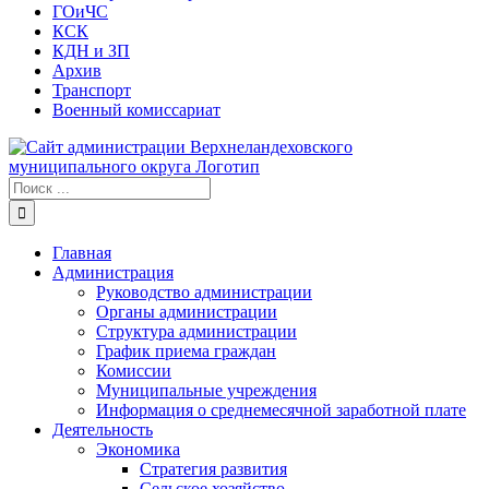
ГОиЧС
КСК
КДН и ЗП
Архив
Транспорт
Военный комиссариат
Результат
поиска:
Главная
Администрация
Руководство администрации
Органы администрации
Структура администрации
График приема граждан
Комиссии
Муниципальные учреждения
Информация о среднемесячной заработной плате
Деятельность
Экономика
Стратегия развития
Сельское хозяйство