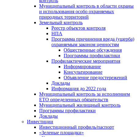
контроль
Муниципальный контроль в области охраны
и использования особо охраняемых
природных территорий
Земельный контроль
Реестр объектов контроля
НПА
Программа причинения вреда (ущерба)
охраняемым законом ценностям
Общественные обсуждения
Программы профилактики
Профилактические мероприятия
Информирование
Консультирование
Объявление предостережений
Доклады
Информация до 2022 года
Муниципальный контроль за исполнением
ЕТО определенных обязательств
Муниципальный жилищный контроль
Программы профилактики
Доклады
Инвестиции
Инвестиционный профиль/паспорт
«Зеленые площадки»