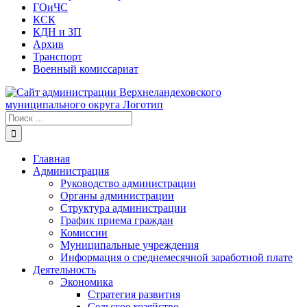
ГОиЧС
КСК
КДН и ЗП
Архив
Транспорт
Военный комиссариат
Результат
поиска:
Главная
Администрация
Руководство администрации
Органы администрации
Структура администрации
График приема граждан
Комиссии
Муниципальные учреждения
Информация о среднемесячной заработной плате
Деятельность
Экономика
Стратегия развития
Сельское хозяйство