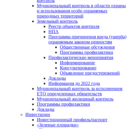
контроль
Муниципальный контроль в области охраны
и использования особо охраняемых
природных территорий
Земельный контроль
Реестр объектов контроля
НПА
Программа причинения вреда (ущерба)
охраняемым законом ценностям
Общественные обсуждения
Программы профилактики
Профилактические мероприятия
Информирование
Консультирование
Объявление предостережений
Доклады
Информация до 2022 года
Муниципальный контроль за исполнением
ЕТО определенных обязательств
Муниципальный жилищный контроль
Программы профилактики
Доклады
Инвестиции
Инвестиционный профиль/паспорт
«Зеленые площадки»