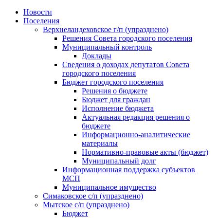
Skip
Новости
to
Поселения
content
Верхнеландеховское г/п (упразднено)
Решения Совета городского поселения
Муниципальный контроль
Доклады
Сведения о доходах депутатов Совета
городского поселения
Бюджет городского поселения
Решения о бюджете
Бюджет для граждан
Исполнение бюджета
Актуальная редакция решения о
бюджете
Информационно-аналитические
материалы
Нормативно-правовые акты (бюджет)
Муниципальный долг
Информационная поддержка субъектов
МСП
Муниципальное имущество
Симаковское с/п (упразднено)
Мытское с/п (упразднено)
Бюджет