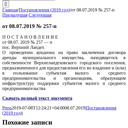
поиска:
Главная
/
Постановления (2019 год)
/
от 08.07.2019 № 257-п
Предыдущая
Следующая
от 08.07.2019 № 257-п
П О С Т А Н О В Л Е Н И Е
от 08.07. 2019 № 257 — п
пос. Верхний Ландех
О проведении аукциона на право заключения договора
аренды муниципального имущества, находящегося в
собственности Верхнеландеховского городского поселения,
предназначенного для предоставления его во владение и (или)
в пользование субъектам малого и среднего
предпринимательства и организациям, образующим
инфраструктуру поддержки субъектов малого и среднего
предпринимательства
Скачать полный текст документа
Press
2019-07-08T12:24:21+04:00
08.07.2019
|
Постановления
(2019 год)
|
Похожие записи