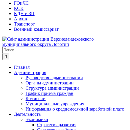
ГОиЧС
КСК
КДН и ЗП
Архив
Транспорт
Военный комиссариат
Результат
поиска:
Главная
Администрация
Руководство администрации
Органы администрации
Структура администрации
График приема граждан
Комиссии
Муниципальные учреждения
Информация о среднемесячной заработной плате
Деятельность
Экономика
Стратегия развития
Сельское хозяйство