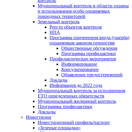
контроль
Муниципальный контроль в области охраны
и использования особо охраняемых
природных территорий
Земельный контроль
Реестр объектов контроля
НПА
Программа причинения вреда (ущерба)
охраняемым законом ценностям
Общественные обсуждения
Программы профилактики
Профилактические мероприятия
Информирование
Консультирование
Объявление предостережений
Доклады
Информация до 2022 года
Муниципальный контроль за исполнением
ЕТО определенных обязательств
Муниципальный жилищный контроль
Программы профилактики
Доклады
Инвестиции
Инвестиционный профиль/паспорт
«Зеленые площадки»