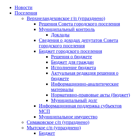
Skip
Новости
to
Поселения
content
Верхнеландеховское г/п (упразднено)
Решения Совета городского поселения
Муниципальный контроль
Доклады
Сведения о доходах депутатов Совета
городского поселения
Бюджет городского поселения
Решения о бюджете
Бюджет для граждан
Исполнение бюджета
Актуальная редакция решения о
бюджете
Информационно-аналитические
материалы
Нормативно-правовые акты (бюджет)
Муниципальный долг
Информационная поддержка субъектов
МСП
Муниципальное имущество
Симаковское с/п (упразднено)
Мытское с/п (упразднено)
Бюджет