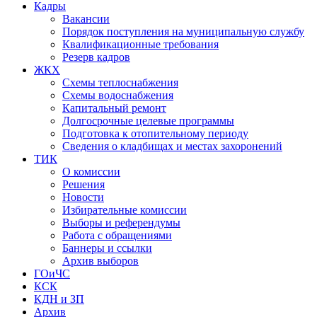
Кадры
Вакансии
Порядок поступления на муниципальную службу
Квалификационные требования
Резерв кадров
ЖКХ
Схемы теплоснабжения
Схемы водоснабжения
Капитальный ремонт
Долгосрочные целевые программы
Подготовка к отопительному периоду
Сведения о кладбищах и местах захоронений
ТИК
О комиссии
Решения
Новости
Избирательные комиссии
Выборы и референдумы
Работа с обращениями
Баннеры и ссылки
Архив выборов
ГОиЧС
КСК
КДН и ЗП
Архив