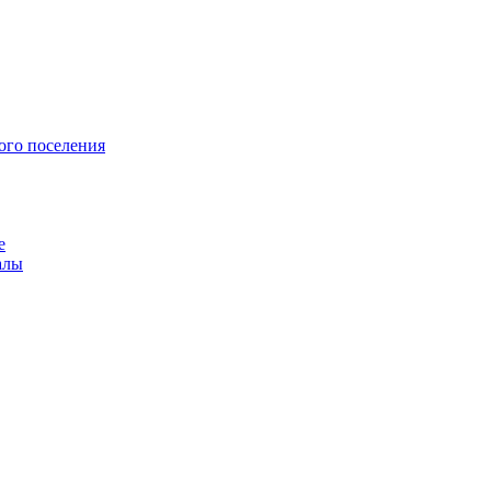
ого поселения
е
алы