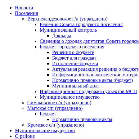
Skip
Новости
to
Поселения
content
Верхнеландеховское г/п (упразднено)
Решения Совета городского поселения
Муниципальный контроль
Доклады
Сведения о доходах депутатов Совета городск
Бюджет городского поселения
Решения о бюджете
Бюджет для граждан
Исполнение бюджета
Актуальная редакция решения о бюджет
Информационно-аналитические матери
Нормативно-правовые акты (бюджет)
Муниципальный долг
Информационная поддержка субъектов МСП
Муниципальное имущество
Симаковское с/п (упразднено)
Мытское с/п (упразднено)
Бюджет
Нормативно-правовые акты
Кромское с/п (упразднено)
Муниципальное имущество
О районе