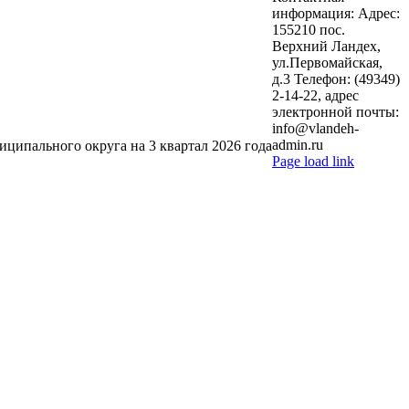
информация: Адрес:
155210 пос.
Верхний Ландех,
ул.Первомайская,
д.3 Телефон: (49349)
2-14-22, адрес
электронной почты:
info@vlandeh-
admin.ru
ципального округа на 3 квартал 2026 года
Page load link
Go
to
Top