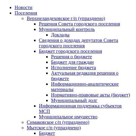
Skip
Новости
to
Поселения
content
Верхнеландеховское г/п (упразднено)
Решения Совета городского поселения
Муниципальный контроль
Доклады
Сведения о доходах депутатов Совета
городского поселения
Бюджет городского поселения
Решения о бюджете
Бюджет для граждан
Исполнение бюджета
Актуальная редакция решения о
бюджете
Информационно-аналитические
материалы
Нормативно-правовые акты (бюджет)
Муниципальный долг
Информационная поддержка субъектов
МСП
Муниципальное имущество
Симаковское с/п (упразднено)
Мытское с/п (упразднено)
Бюджет