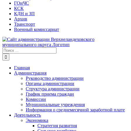
ГОиЧС
КСК
КДН и ЗП
Архив
Транспорт
Военный комиссариат
Результат
поиска:
Главная
Администрация
Руководство администрации
Органы администрации
Структура администрации
График приема граждан
Комиссии
Муниципальные учреждения
Информация о среднемесячной заработной плате
Деятельность
Экономика
Стратегия развития
Сельское хозяйство