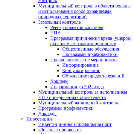
контроль
Муниципальный контроль в области охраны
и использования особо охраняемых
природных территорий
Земельный контроль
Реестр объектов контроля
НПА
Программа причинения вреда (ущерба)
охраняемым законом ценностям
Общественные обсуждения
Программы профилактики
Профилактические мероприятия
Информирование
Консультирование
Объявление предостережений
Доклады
Информация до 2022 года
Муниципальный контроль за исполнением
ЕТО определенных обязательств
Муниципальный жилищный контроль
Программы профилактики
Доклады
Инвестиции
Инвестиционный профиль/паспорт
«Зеленые площадки»