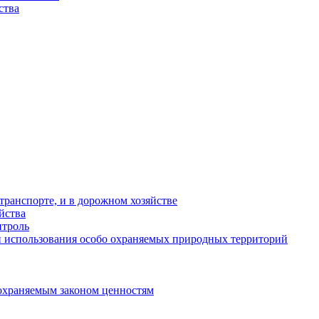
ства
ранспорте, и в дорожном хозяйстве
йства
троль
 использования особо охраняемых природных территорий
охраняемым законом ценностям