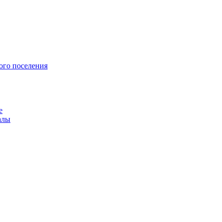
ого поселения
е
алы