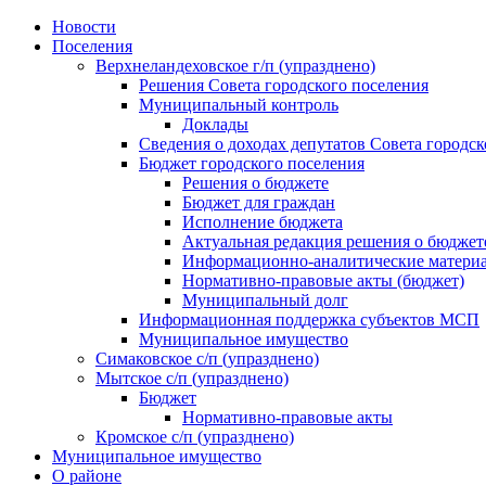
Skip
Новости
to
Поселения
content
Верхнеландеховское г/п (упразднено)
Решения Совета городского поселения
Муниципальный контроль
Доклады
Сведения о доходах депутатов Совета городск
Бюджет городского поселения
Решения о бюджете
Бюджет для граждан
Исполнение бюджета
Актуальная редакция решения о бюджет
Информационно-аналитические матери
Нормативно-правовые акты (бюджет)
Муниципальный долг
Информационная поддержка субъектов МСП
Муниципальное имущество
Симаковское с/п (упразднено)
Мытское с/п (упразднено)
Бюджет
Нормативно-правовые акты
Кромское с/п (упразднено)
Муниципальное имущество
О районе