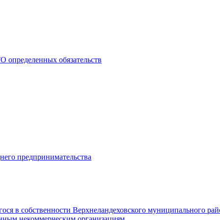
О определенных обязательств
днего предпринимательства
гося в собственности Верхнеландеховского муниципального рай
нным некоммерческим организациям