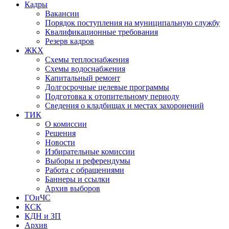
Кадры
Вакансии
Порядок поступления на муниципальную службу
Квалификационные требования
Резерв кадров
ЖКХ
Схемы теплоснабжения
Схемы водоснабжения
Капитальный ремонт
Долгосрочные целевые программы
Подготовка к отопительному периоду
Сведения о кладбищах и местах захоронений
ТИК
О комиссии
Решения
Новости
Избирательные комиссии
Выборы и референдумы
Работа с обращениями
Баннеры и ссылки
Архив выборов
ГОиЧС
КСК
КДН и ЗП
Архив