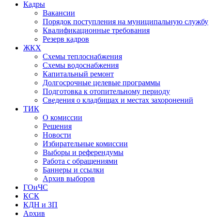
Кадры
Вакансии
Порядок поступления на муниципальную службу
Квалификационные требования
Резерв кадров
ЖКХ
Схемы теплоснабжения
Схемы водоснабжения
Капитальный ремонт
Долгосрочные целевые программы
Подготовка к отопительному периоду
Сведения о кладбищах и местах захоронений
ТИК
О комиссии
Решения
Новости
Избирательные комиссии
Выборы и референдумы
Работа с обращениями
Баннеры и ссылки
Архив выборов
ГОиЧС
КСК
КДН и ЗП
Архив