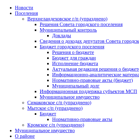
Skip
Новости
to
Поселения
content
Верхнеландеховское г/п (упразднено)
Решения Совета городского поселения
Муниципальный контроль
Доклады
Сведения о доходах депутатов Совета городск
Бюджет городского поселения
Решения о бюджете
Бюджет для граждан
Исполнение бюджета
Актуальная редакция решения о бюджет
Информационно-аналитические матери
Нормативно-правовые акты (бюджет)
Муниципальный долг
Информационная поддержка субъектов МСП
Муниципальное имущество
Симаковское с/п (упразднено)
Мытское с/п (упразднено)
Бюджет
Нормативно-правовые акты
Кромское с/п (упразднено)
Муниципальное имущество
О районе