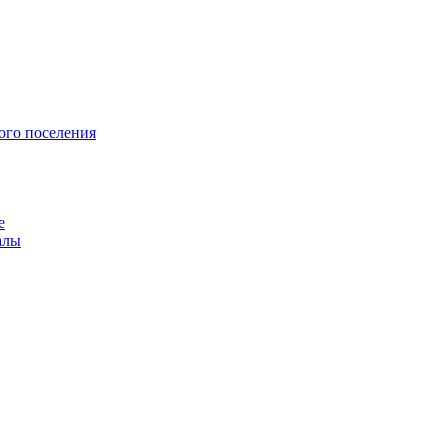
ого поселения
е
алы