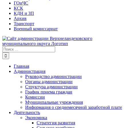
ГОиЧС
КСК
КДН и ЗП
Архив
Транспорт
Военный комиссариат
Результат
поиска:
Главная
Администрация
Руководство администрации
Органы администрации
Структура администрации
График приема граждан
Комиссии
Муниципальные учреждения
Информация о среднемесячной заработной плате
Деятельность
Экономика
Стратегия развития
Сельское хозяйство