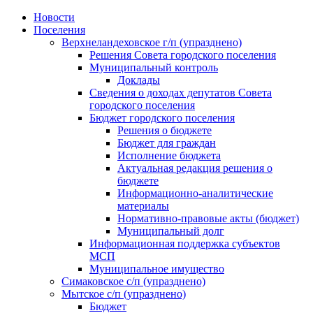
Skip
Новости
to
Поселения
content
Верхнеландеховское г/п (упразднено)
Решения Совета городского поселения
Муниципальный контроль
Доклады
Сведения о доходах депутатов Совета
городского поселения
Бюджет городского поселения
Решения о бюджете
Бюджет для граждан
Исполнение бюджета
Актуальная редакция решения о
бюджете
Информационно-аналитические
материалы
Нормативно-правовые акты (бюджет)
Муниципальный долг
Информационная поддержка субъектов
МСП
Муниципальное имущество
Симаковское с/п (упразднено)
Мытское с/п (упразднено)
Бюджет