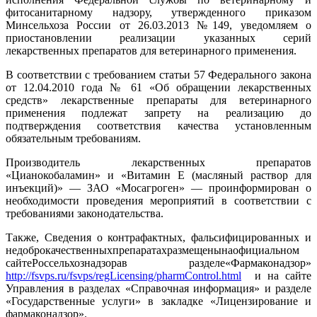
фитосанитарному надзору, утвержденного приказом
Минсельхоза России от 26.03.2013 №149, уведомляем о
приостановлении реализации указанных серий
лекарственных препаратов для ветеринарного применения.
В соответствии с требованием статьи 57 Федерального закона
от 12.04.2010 года № 61 «Об обращении лекарственных
средств» лекарственные препараты для ветеринарного
применения подлежат запрету на реализацию до
подтверждения соответствия качества установленным
обязательным требованиям.
Производитель лекарственных препаратов
«Цианокобаламин» и «Витамин Е (масляный раствор для
инъекций)» — ЗАО «Мосагроген» — проинформирован о
необходимости проведения мероприятий в соответствии с
требованиями законодательства.
Также, Сведения о контрафактных, фальсифицированных и
недоброкачественныхпрепаратахразмещенынаофициальном
сайтеРоссельхознадзорав разделе«Фармаконадзор»
http://fsvps.ru/fsvps/regLicensing/pharmControl.html
и на сайте
Управления в разделах «Справочная информация» и разделе
«Государственные услуги» в закладке «Лицензирование и
фармаконадзор».