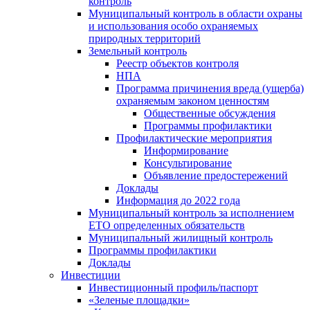
контроль
Муниципальный контроль в области охраны
и использования особо охраняемых
природных территорий
Земельный контроль
Реестр объектов контроля
НПА
Программа причинения вреда (ущерба)
охраняемым законом ценностям
Общественные обсуждения
Программы профилактики
Профилактические мероприятия
Информирование
Консультирование
Объявление предостережений
Доклады
Информация до 2022 года
Муниципальный контроль за исполнением
ЕТО определенных обязательств
Муниципальный жилищный контроль
Программы профилактики
Доклады
Инвестиции
Инвестиционный профиль/паспорт
«Зеленые площадки»