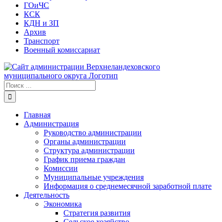
ГОиЧС
КСК
КДН и ЗП
Архив
Транспорт
Военный комиссариат
Результат
поиска:
Главная
Администрация
Руководство администрации
Органы администрации
Структура администрации
График приема граждан
Комиссии
Муниципальные учреждения
Информация о среднемесячной заработной плате
Деятельность
Экономика
Стратегия развития
Сельское хозяйство