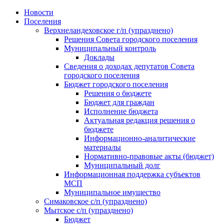
Skip
Новости
to
Поселения
content
Верхнеландеховское г/п (упразднено)
Решения Совета городского поселения
Муниципальный контроль
Доклады
Сведения о доходах депутатов Совета
городского поселения
Бюджет городского поселения
Решения о бюджете
Бюджет для граждан
Исполнение бюджета
Актуальная редакция решения о
бюджете
Информационно-аналитические
материалы
Нормативно-правовые акты (бюджет)
Муниципальный долг
Информационная поддержка субъектов
МСП
Муниципальное имущество
Симаковское с/п (упразднено)
Мытское с/п (упразднено)
Бюджет