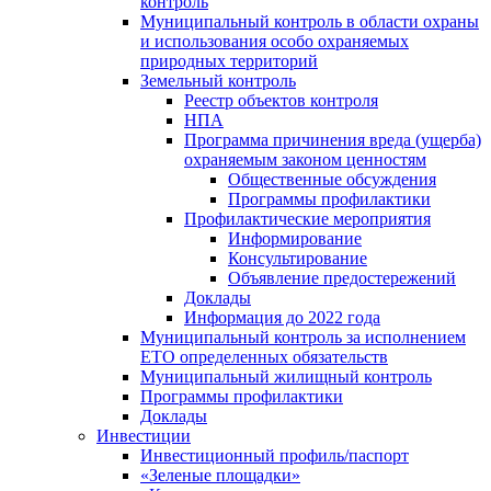
контроль
Муниципальный контроль в области охраны
и использования особо охраняемых
природных территорий
Земельный контроль
Реестр объектов контроля
НПА
Программа причинения вреда (ущерба)
охраняемым законом ценностям
Общественные обсуждения
Программы профилактики
Профилактические мероприятия
Информирование
Консультирование
Объявление предостережений
Доклады
Информация до 2022 года
Муниципальный контроль за исполнением
ЕТО определенных обязательств
Муниципальный жилищный контроль
Программы профилактики
Доклады
Инвестиции
Инвестиционный профиль/паспорт
«Зеленые площадки»