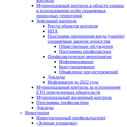
контроль
Муниципальный контроль в области охраны
и использования особо охраняемых
природных территорий
Земельный контроль
Реестр объектов контроля
НПА
Программа причинения вреда (ущерба)
охраняемым законом ценностям
Общественные обсуждения
Программы профилактики
Профилактические мероприятия
Информирование
Консультирование
Объявление предостережений
Доклады
Информация до 2022 года
Муниципальный контроль за исполнением
ЕТО определенных обязательств
Муниципальный жилищный контроль
Программы профилактики
Доклады
Инвестиции
Инвестиционный профиль/паспорт
«Зеленые площадки»