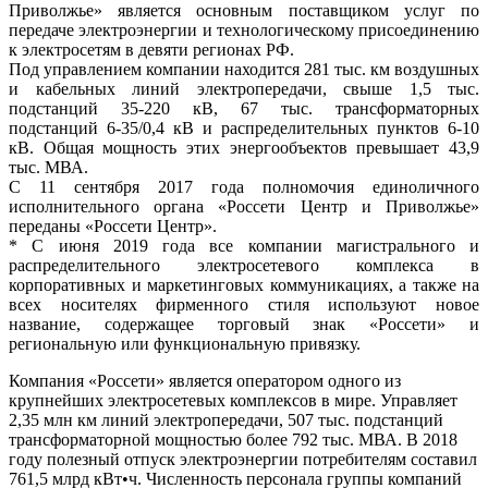
Приволжье» является основным поставщиком услуг по
передаче электроэнергии и технологическому присоединению
к электросетям в девяти регионах РФ.
Под управлением компании находится 281 тыс. км воздушных
и кабельных линий электропередачи, свыше 1,5 тыс.
подстанций 35-220 кВ, 67 тыс. трансформаторных
подстанций 6-35/0,4 кВ и распределительных пунктов 6-10
кВ. Общая мощность этих энергообъектов превышает 43,9
тыс. МВА.
С 11 сентября 2017 года полномочия единоличного
исполнительного органа «Россети Центр и Приволжье»
переданы «Россети Центр».
* С июня 2019 года все компании магистрального и
распределительного электросетевого комплекса в
корпоративных и маркетинговых коммуникациях, а также на
всех носителях фирменного стиля используют новое
название, содержащее торговый знак «Россети» и
региональную или функциональную привязку.
Компания «Россети» является оператором одного из
крупнейших электросетевых комплексов в мире. Управляет
2,35 млн км линий электропередачи, 507 тыс. подстанций
трансформаторной мощностью более 792 тыс. МВА. В 2018
году полезный отпуск электроэнергии потребителям составил
761,5 млрд кВт•ч. Численность персонала группы компаний