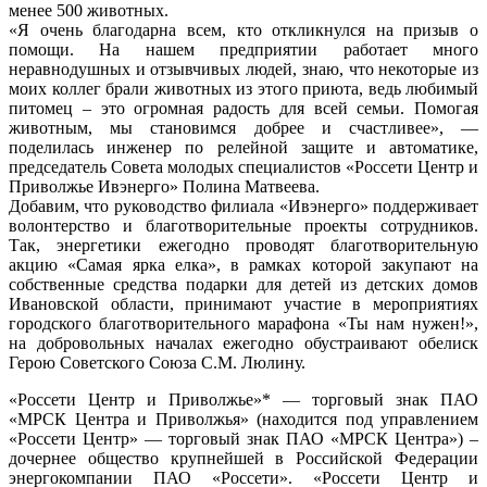
менее 500 животных.
«Я очень благодарна всем, кто откликнулся на призыв о
помощи. На нашем предприятии работает много
неравнодушных и отзывчивых людей, знаю, что некоторые из
моих коллег брали животных из этого приюта, ведь любимый
питомец – это огромная радость для всей семьи. Помогая
животным, мы становимся добрее и счастливее», —
поделилась инженер по релейной защите и автоматике,
председатель Совета молодых специалистов «Россети Центр и
Приволжье Ивэнерго» Полина Матвеева.
Добавим, что руководство филиала «Ивэнерго» поддерживает
волонтерство и благотворительные проекты сотрудников.
Так, энергетики ежегодно проводят благотворительную
акцию «Самая ярка елка», в рамках которой закупают на
собственные средства подарки для детей из детских домов
Ивановской области, принимают участие в мероприятиях
городского благотворительного марафона «Ты нам нужен!»,
на добровольных началах ежегодно обустраивают обелиск
Герою Советского Союза С.М. Люлину.
«Россети Центр и Приволжье»* — торговый знак ПАО
«МРСК Центра и Приволжья» (находится под управлением
«Россети Центр» — торговый знак ПАО «МРСК Центра») –
дочернее общество крупнейшей в Российской Федерации
энергокомпании ПАО «Россети». «Россети Центр и