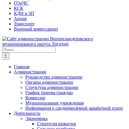
ГОиЧС
КСК
КДН и ЗП
Архив
Транспорт
Военный комиссариат
Результат
поиска:
Главная
Администрация
Руководство администрации
Органы администрации
Структура администрации
График приема граждан
Комиссии
Муниципальные учреждения
Информация о среднемесячной заработной плате
Деятельность
Экономика
Стратегия развития
Сельское хозяйство