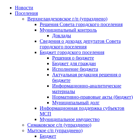
Skip
Новости
to
Поселения
content
Верхнеландеховское г/п (упразднено)
Решения Совета городского поселения
Муниципальный контроль
Доклады
Сведения о доходах депутатов Совета
городского поселения
Бюджет городского поселения
Решения о бюджете
Бюджет для граждан
Исполнение бюджета
Актуальная редакция решения о
бюджете
Информационно-аналитические
материалы
Нормативно-правовые акты (бюджет)
Муниципальный долг
Информационная поддержка субъектов
МСП
Муниципальное имущество
Симаковское с/п (упразднено)
Мытское с/п (упразднено)
Бюджет