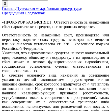
поиска:
Главная
/
Пучежская межрайонная прокуратура
/
Предыдущая
Следующая
«ПРОКУРОР РАЗЪЯСНЯЕТ: Ответственность за незаконный
сбыт наркотических средств, психотропных веществ».
Ответственность за незаконные сбыт, производство или
пересылку наркотических средств, психотропных веществ
или их аналогов установлена ст. 228.1 Уголовного кодекса
Российской Федерации.
Учитывая, что наркотические средства наносят колоссальный
вред человеку, обществу и государству, а их производство и
сбыт лежат в основе функционирования наркобизнеса,
государством установлена суровая ответственность за
совершение таковых.
В качестве основного вида наказания за совершение
указанных деяний законодателем предусмотрено только
лишение свободы, срок которого варьируется от 4 лет вплоть
до пожизненного. На размер назначаемого наказания влияет
наличие квалифицирующих признаков (обстоятельств,
усугубляющих тяжесть совершенного преступления), таких
как совершение их в общественном транспорте либо
помещениях, используемых для развлечений или досуга; с
использованием средств массовой информации либо сети