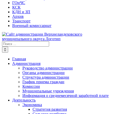
ГОиЧС
КСК
КДН и ЗП
Архив
Транспорт
Военный комиссариат
Результат
поиска:
Главная
Администрация
Руководство администрации
Органы администрации
Структура администрации
График приема граждан
Комиссии
Муниципальные учреждения
Информация о среднемесячной заработной плате
Деятельность
Экономика
Стратегия развития
Сельское хозяйство