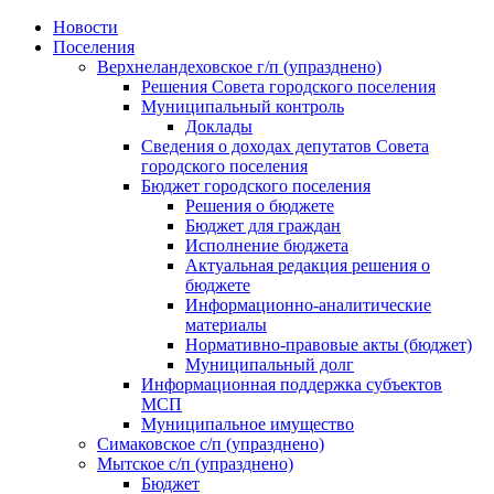
Skip
Новости
to
Поселения
content
Верхнеландеховское г/п (упразднено)
Решения Совета городского поселения
Муниципальный контроль
Доклады
Сведения о доходах депутатов Совета
городского поселения
Бюджет городского поселения
Решения о бюджете
Бюджет для граждан
Исполнение бюджета
Актуальная редакция решения о
бюджете
Информационно-аналитические
материалы
Нормативно-правовые акты (бюджет)
Муниципальный долг
Информационная поддержка субъектов
МСП
Муниципальное имущество
Симаковское с/п (упразднено)
Мытское с/п (упразднено)
Бюджет