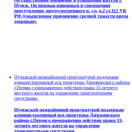
государственное обвинение в отношении жителя г.
Пучеж. Он признан виновным в совершении
преступления, предусмотренного п. «з» ч.2 ст.112 УК
РФ (умышленное причинение средней тяжести вреда
здоровью).
Пучежской межрайонной прокуратурой поддержан
административный иск прокурора Дзержинского района
г.Перми о прекращении действия права 33-летнего
местного жителя на управление транспортными
средствами.
Пучежской межрайонной прокуратурой поддержан
административный иск прокурора Дзержинского
района г.Перми о прекращении действия права 33-
летнего местного жителя на управление
транспортными средствами.