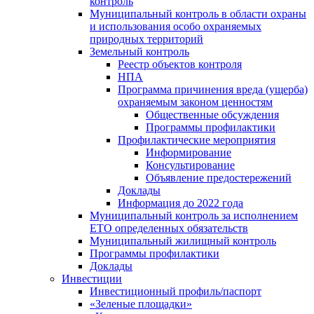
контроль
Муниципальный контроль в области охраны
и использования особо охраняемых
природных территорий
Земельный контроль
Реестр объектов контроля
НПА
Программа причинения вреда (ущерба)
охраняемым законом ценностям
Общественные обсуждения
Программы профилактики
Профилактические мероприятия
Информирование
Консультирование
Объявление предостережений
Доклады
Информация до 2022 года
Муниципальный контроль за исполнением
ЕТО определенных обязательств
Муниципальный жилищный контроль
Программы профилактики
Доклады
Инвестиции
Инвестиционный профиль/паспорт
«Зеленые площадки»