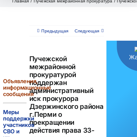
Главная
/
Пучежская межрайонная прокуратура
/
Пучежско
Предыдущая
Следующая
Жа
Пучежской
межрайонной
прокуратурой
Объявления,
поддержан
информационные
административный
сообщения
иск прокурора
Дзержинского района
Меры
г.Перми о
поддержки
прекращении
участников
действия права 33-
СВО и