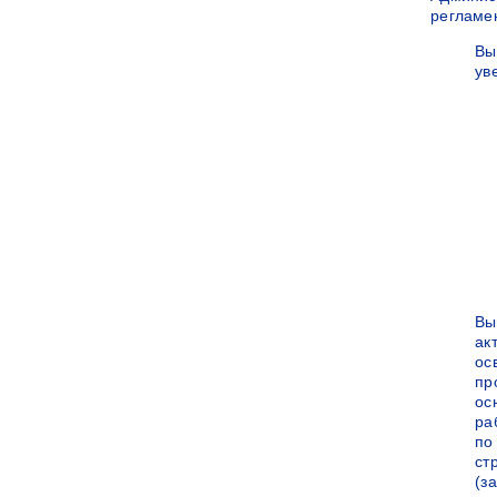
регламе
Вы
ув
Вы
ак
ос
пр
ос
ра
по
ст
(за