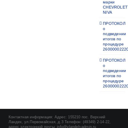
марки
CHEVROLET
NIVA
ПРОТОКОЛ
о
подведении
итогов по
процедуре
2600000222
ПРОТОКОЛ
о
подведении
итогов по
процедуре
2600000222
Контактная информация: Адрес: 155210 пос. Верхний
Ландех, ул.Первомайская, д.3 Телефон: (49349) 2-14-22,
адрес электронной почты: info@vlandeh-admin.ru