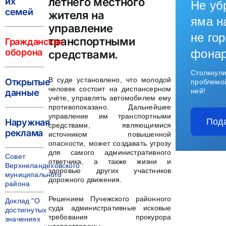
летнего местного
их
Не уб
семей
жителя на
яма н
управление
не гор
транспортными
Гражданская
оборона
фона
средствами.
Столкнули
В суде установлено, что молодой
Открытые
проблемо
человек состоит на диспансерном
ней!
данные
учёте, управлять автомобилем ему
противопоказано. Дальнейшее
управление им транспортными
Под
Наружная
средствами, являющимися
реклама
источником повышенной
опасности, может создавать угрозу
для самого административного
Совет
ответчика, а также жизни и
Верхнеландеховского
здоровью других участников
муниципального
дорожного движения.
района
Решением Пучежского районного
Доклад "О
суда административные исковые
достигнутых
требования прокурора
значениях