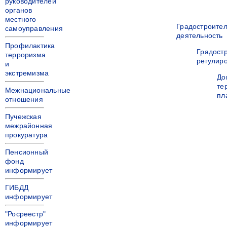
руководителей
органов
местного
Градостроите
самоуправления
деятельность
Профилактика
Градост
терроризма
регулир
и
экстремизма
До
те
Межнациональные
пл
отношения
Пучежская
межрайонная
прокуратура
Пенсионный
фонд
информирует
ГИБДД
информирует
"Росреестр"
информирует