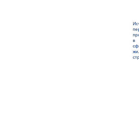
Ис
пе
пр
в
сф
жи
ст