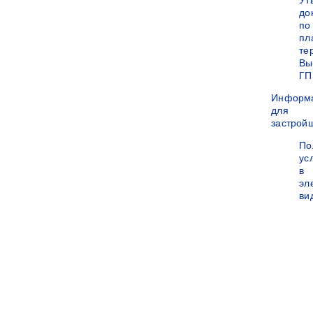
Ут
до
по
пл
те
Вы
ГП
Информ
для
застрой
По
ус
в
эл
ви