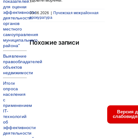
удовлетворены.
показателей
для оценки
эффективности
30.06.2026
|
Пучежская межрайонная
деятельности
прокуратура
органов
местного
самоуправления
муниципального
Похожие записи
района"
Выявление
правообладателей
объектов
недвижимости
Итоги
опроса
населения
с
применением
IT-
Версия 
слабовид
технологий
об
эффективности
деятельности