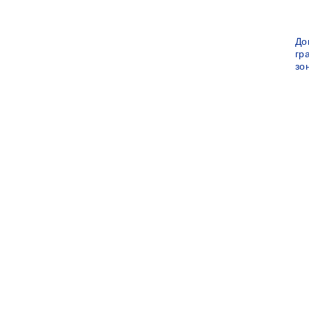
До
гр
зо