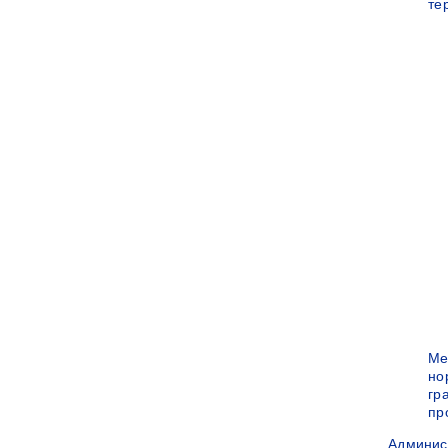
те
Ме
но
гр
пр
Админис