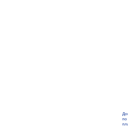
До
по
пл