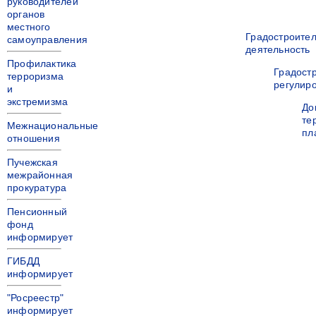
руководителей
органов
местного
Градостроите
самоуправления
деятельность
Профилактика
Градост
терроризма
регулир
и
экстремизма
До
те
Межнациональные
пл
отношения
Пучежская
межрайонная
прокуратура
Пенсионный
фонд
информирует
ГИБДД
информирует
"Росреестр"
информирует