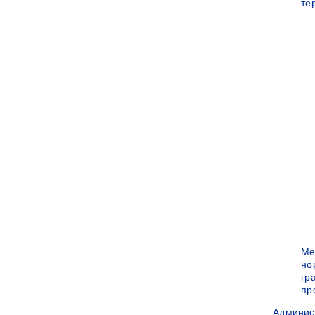
те
Ме
но
гр
пр
Админис