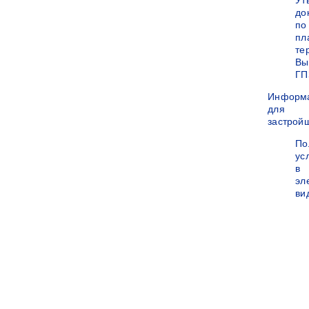
Ут
до
по
пл
те
Вы
ГП
Информ
для
застрой
По
ус
в
эл
ви