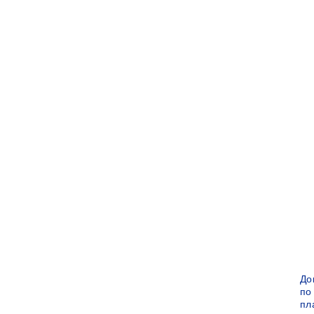
До
по
пл