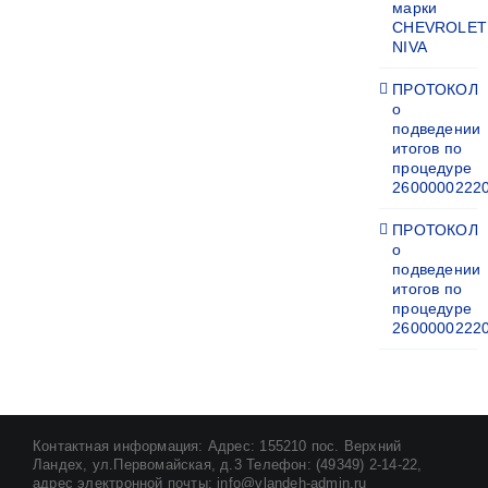
марки
CHEVROLET
NIVA
ПРОТОКОЛ
о
подведении
итогов по
процедуре
2600000222
ПРОТОКОЛ
о
подведении
итогов по
процедуре
2600000222
Контактная информация: Адрес: 155210 пос. Верхний
Ландех, ул.Первомайская, д.3 Телефон: (49349) 2-14-22,
адрес электронной почты: info@vlandeh-admin.ru