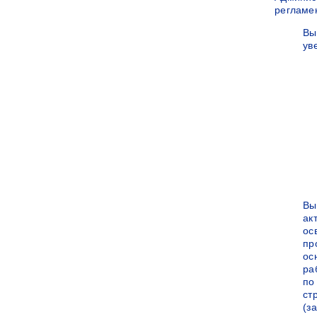
регламе
Вы
ув
Вы
ак
ос
пр
ос
ра
по
ст
(за