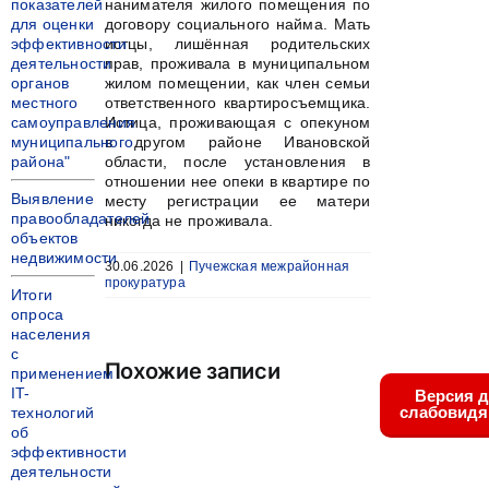
показателей
нанимателя жилого помещения по
для оценки
договору социального найма. Мать
эффективности
истцы, лишённая родительских
деятельности
прав, проживала в муниципальном
органов
жилом помещении, как член семьи
местного
ответственного квартиросъемщика.
самоуправления
Истица, проживающая с опекуном
муниципального
в другом районе Ивановской
района"
области, после установления в
отношении нее опеки в квартире по
Выявление
месту регистрации ее матери
правообладателей
никогда не проживала.
объектов
недвижимости
30.06.2026
|
Пучежская межрайонная
прокуратура
Итоги
опроса
населения
с
Похожие записи
применением
IT-
Версия 
слабовид
технологий
об
эффективности
деятельности