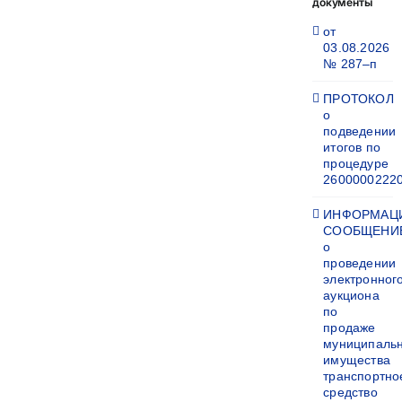
документы
от
03.08.2026
№ 287–п
ПРОТОКОЛ
о
подведении
итогов по
процедуре
2600000222
ИНФОРМАЦ
СООБЩЕНИ
о
проведении
электронног
аукциона
по
продаже
муниципаль
имущества
транспортно
средство