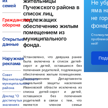
жительницы
их
Не уб
семей
Пучежского района в
яма н
список лиц,
не гор
подлежащих
Гражданская
оборона
фона
обеспечению жилым
помещением из
Столкнули
муниципального
Открытые
проблемо
ней!
данные
фонда.
Установлено, что девушка ранее
Под
Наружная
была включена в список детей-
реклама
сирот и детей, оставшихся без
попечения родителей, подлежащих
обеспечению жилым помещением.
Совет
Распоряжением Департамента
Верхнеландеховского
социальной защиты населения
муниципального
Ивановской области исключена из
района
списка детей-сирот и детей,
Доклад "О
оставшихся без попечения
достигнутых
родителей в связи с тем, что
значениях
является членом семьи