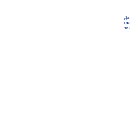
До
гр
зо