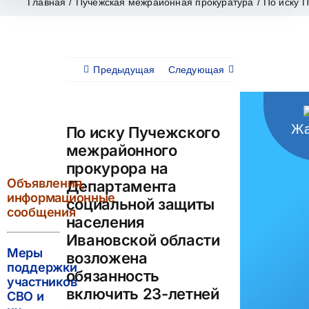
Главная
/
Пучежская межрайонная прокуратура
/
По иску 
Предыдущая
Следующая
Жа
По иску Пучежского
межрайонного
прокурора на
Объявления,
Департамента
информационные
социальной защиты
сообщения
населения
Ивановской области
Меры
возложена
поддержки
обязанность
участников
включить 23-летней
СВО и