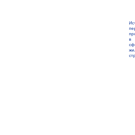
Ис
пе
пр
в
сф
жи
ст