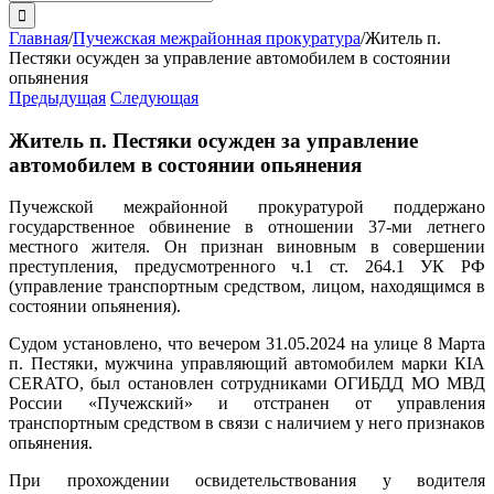
поиска:
Главная
/
Пучежская межрайонная прокуратура
/
Житель п.
Пестяки осужден за управление автомобилем в состоянии
опьянения
Предыдущая
Следующая
Житель п. Пестяки осужден за управление
автомобилем в состоянии опьянения
Пучежской межрайонной прокуратурой поддержано
государственное обвинение в отношении 37-ми летнего
местного жителя. Он признан виновным в совершении
преступления, предусмотренного ч.1 ст. 264.1 УК РФ
(управление транспортным средством, лицом, находящимся в
состоянии опьянения).
Судом установлено, что вечером 31.05.2024 на улице 8 Марта
п. Пестяки, мужчина управляющий автомобилем марки КIA
CERATO, был остановлен сотрудниками ОГИБДД МО МВД
России «Пучежский» и отстранен от управления
транспортным средством в связи с наличием у него признаков
опьянения.
При прохождении освидетельствования у водителя