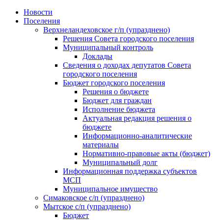
Skip
Новости
to
Поселения
content
Верхнеландеховское г/п (упразднено)
Решения Совета городского поселения
Муниципальный контроль
Доклады
Сведения о доходах депутатов Совета
городского поселения
Бюджет городского поселения
Решения о бюджете
Бюджет для граждан
Исполнение бюджета
Актуальная редакция решения о
бюджете
Информационно-аналитические
материалы
Нормативно-правовые акты (бюджет)
Муниципальный долг
Информационная поддержка субъектов
МСП
Муниципальное имущество
Симаковское с/п (упразднено)
Мытское с/п (упразднено)
Бюджет