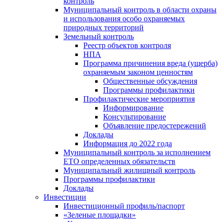
контроль
Муниципальный контроль в области охраны
и использования особо охраняемых
природных территорий
Земельный контроль
Реестр объектов контроля
НПА
Программа причинения вреда (ущерба)
охраняемым законом ценностям
Общественные обсуждения
Программы профилактики
Профилактические мероприятия
Информирование
Консультирование
Объявление предостережений
Доклады
Информация до 2022 года
Муниципальный контроль за исполнением
ЕТО определенных обязательств
Муниципальный жилищный контроль
Программы профилактики
Доклады
Инвестиции
Инвестиционный профиль/паспорт
«Зеленые площадки»