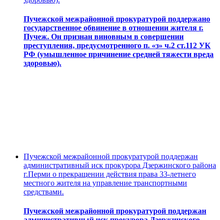
Пучежской межрайонной прокуратурой поддержано
государственное обвинение в отношении жителя г.
Пучеж. Он признан виновным в совершении
преступления, предусмотренного п. «з» ч.2 ст.112 УК
РФ (умышленное причинение средней тяжести вреда
здоровью).
Пучежской межрайонной прокуратурой поддержан
административный иск прокурора Дзержинского района
г.Перми о прекращении действия права 33-летнего
местного жителя на управление транспортными
средствами.
Пучежской межрайонной прокуратурой поддержан
административный иск прокурора Дзержинского