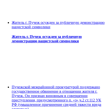
Житель г. Пучеж осужден за публичную демонстрацию
нацистской символики
Житель г. Пучеж осужден за публичную
демонстрацию нацистской символики
Пучежской межрайонной прокуратурой поддержано
государственное обвинение в отношении жителя г.
Пучеж. Он признан виновным в совершении
преступления, предусмотренного п. «з» ч.2 ст.112 УК
РФ (умышленное причинение средней тяжести вреда
здоровью).