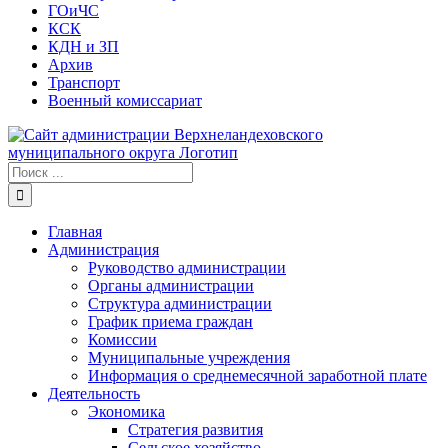
ГОиЧС
КСК
КДН и ЗП
Архив
Транспорт
Военный комиссариат
Результат
поиска:
Главная
Администрация
Руководство администрации
Органы администрации
Структура администрации
График приема граждан
Комиссии
Муниципальные учреждения
Информация о среднемесячной заработной плате
Деятельность
Экономика
Стратегия развития
Сельское хозяйство