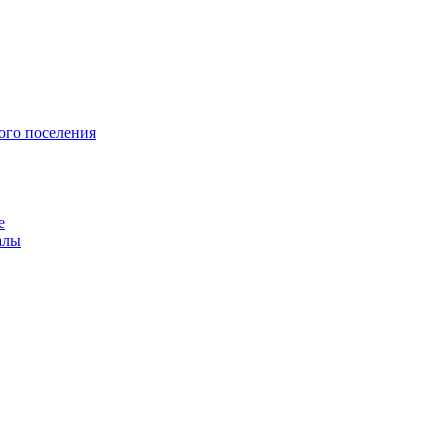
ого поселения
е
алы