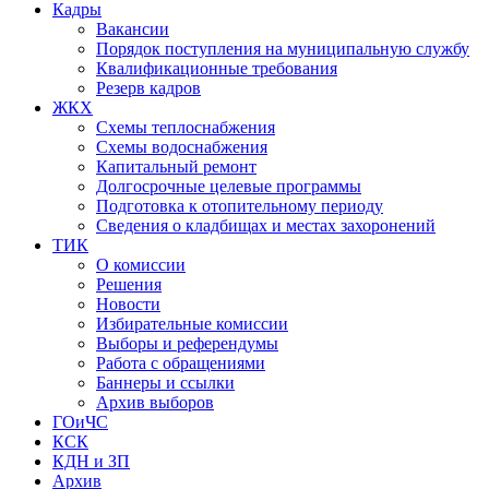
Кадры
Вакансии
Порядок поступления на муниципальную службу
Квалификационные требования
Резерв кадров
ЖКХ
Схемы теплоснабжения
Схемы водоснабжения
Капитальный ремонт
Долгосрочные целевые программы
Подготовка к отопительному периоду
Сведения о кладбищах и местах захоронений
ТИК
О комиссии
Решения
Новости
Избирательные комиссии
Выборы и референдумы
Работа с обращениями
Баннеры и ссылки
Архив выборов
ГОиЧС
КСК
КДН и ЗП
Архив