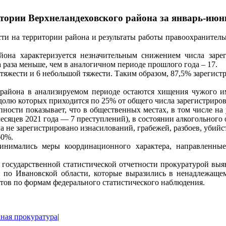
тории Верхнеландеховского района за январь-июнь
ти на территории района и результаты работы правоохранитель
айона характеризуется незначительным снижением числа заре
 раза меньше, чем в аналогичном периоде прошлого года – 17.
й тяжести и 6 небольшой тяжести. Таким образом, 87,5% зарегис
айона в анализируемом периоде остаются хищения чужого им
а долю которых приходится по 25% от общего числа зарегистрир
ости показывает, что в общественных местах, в том числе на 
есяцев 2021 года — 7 преступлений), в состоянии алкогольного
а не зарегистрировано изнасилований, грабежей, разбоев, убийс
60%.
инимались меры координационного характера, направленны
я государственной статистической отчетности прокуратурой в
 Ивановской области, которые выразились в ненадлежащем 
етов по формам федерального статистического наблюдения.
ная прокуратура
|