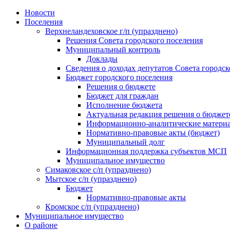
Skip
Новости
to
Поселения
content
Верхнеландеховское г/п (упразднено)
Решения Совета городского поселения
Муниципальный контроль
Доклады
Сведения о доходах депутатов Совета городск
Бюджет городского поселения
Решения о бюджете
Бюджет для граждан
Исполнение бюджета
Актуальная редакция решения о бюджет
Информационно-аналитические матери
Нормативно-правовые акты (бюджет)
Муниципальный долг
Информационная поддержка субъектов МСП
Муниципальное имущество
Симаковское с/п (упразднено)
Мытское с/п (упразднено)
Бюджет
Нормативно-правовые акты
Кромское с/п (упразднено)
Муниципальное имущество
О районе