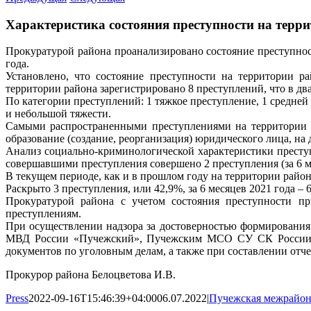
Характеристика состояния преступности на терри
Прокуратурой района проанализировано состояние преступнос
года.
Установлено, что состояние преступности на территории р
территории района зарегистрировано 8 преступлений, что в два
По категории преступлений: 1 тяжкое преступление, 1 средне
и небольшой тяжести.
Самыми распространенными преступлениями на территории р
образование (создание, реорганизация) юридического лица, н
Анализ социально-криминологической характеристики преступн
совершавшими преступления совершено 2 преступления (за 6 м
В текущем периоде, как и в прошлом году на территории район
Раскрыто 3 преступления, или 42,9%, за 6 месяцев 2021 года – 
Прокуратурой района с учетом состояния преступности пр
преступлениям.
При осуществлении надзора за достоверностью формировани
МВД России «Пучежский», Пучежским МСО СУ СК России по
документов по уголовным делам, а также при составлении отч
Прокурор района Белоцветова И.В.
Press
2022-09-16T15:46:39+04:00
06.07.2022
|
Пучежская межрайон