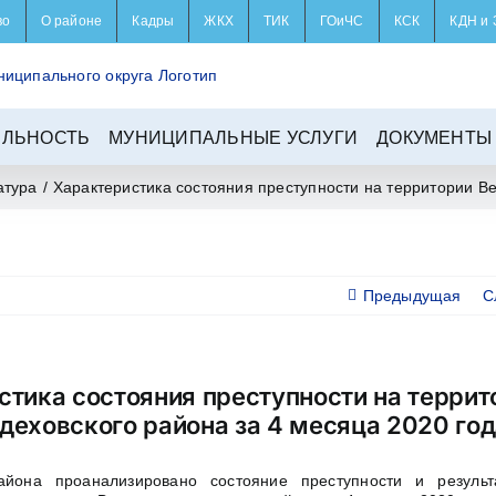
во
О районе
Кадры
ЖКХ
ТИК
ГОиЧС
КСК
КДН и 
ЕЛЬНОСТЬ
МУНИЦИПАЛЬНЫЕ УСЛУГИ
ДОКУМЕНТЫ
атура
/
Характеристика состояния преступности на территории Ве
Предыдущая
С
стика состояния преступности на террит
деховского района за 4 месяца 2020 год
айона проанализировано состояние преступности и резуль