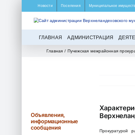
Skip
Новости
Поселения
Муниципальное имущест
to
content
ГЛАВНАЯ
АДМИНИСТРАЦИЯ
ДЕЯТ
Главная
/
Пучежская межрайонная прокур
Характери
Объявления,
Верхнелан
информационные
сообщения
Прокуратурой р