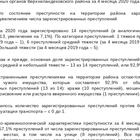
ных органов Верхнеландеховского района за 4 месяца 2020 года
что состояние преступности на территории района харак
увеличением числа зарегистрированных преступлений.
ца 2020 года зарегистрировано 14 преступлений (в аналогич
13, увеличение на 7,1%). По категории преступлений: 1 тяжкое 
9 года – 1), 6 преступлений средней тяжести (за 4 месяца 2019 
ольшой тяжести (за 4 месяцев 2019 года – 5).
как и прежде, основная доля зарегистрированных преступлений
средней и небольшой тяжести – 13 из 14 преступлений, или 92,9
траненными преступлениями на территории района остаютс
 чужого имущества, которые составляют 92,9% от об
ных преступлений (13 из 14): кражи (10 преступлений), мошен
присвоение или растрата вверенного имущества (1 преступление)
илось количество зарегистрированных преступлений против б
уатации транспорта – с 0 до 1.
о-криминологической характеристики преступности за 4 месяц
, 57,1% преступлений от числа зарегистрированных преступлени
 местах, в том числе на улице (8 преступлений). Все пр