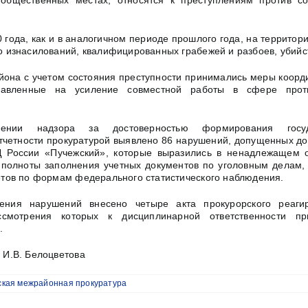
общественных местах, относятся к преступлениям против со
 года, как и в аналогичном периоде прошлого года, на территор
о изнасилований, квалифицированных грабежей и разбоев, убийс
йона с учетом состояния преступности принимались меры коорд
правленные на усиление совместной работы в сфере проти
ении надзора за достоверностью формирования госуд
отчетности прокуратурой выявлено 86 нарушений, допущенных д
России «Пучежский», которые выразились в ненадлежащем 
 полноты заполнения учетных документов по уголовным делам, 
етов по формам федерального статистического наблюдения.
ения нарушений внесено четыре акта прокурорского реаги
ссмотрения которых к дисциплинарной ответственности п
.
 И.В. Белоцветова
ская межрайонная прокуратура