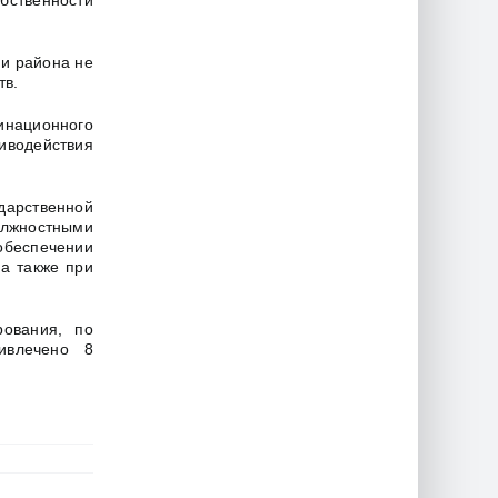
бственности
ии района не
тв.
инационного
водействия
арственной
олжностными
обеспечении
а также при
рования, по
ривлечено 8