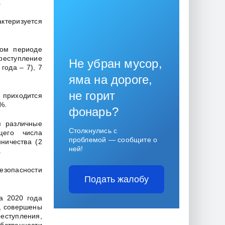
.
теризуется
ном периоде
преступление
Не убран мусор,
года – 7), 7
яма на дороге,
не горит
 приходится
%.
фонарь?
я различные
Столкнулись с
щего числа
проблемой — сообщите о
ничества (2
ней!
.
езопасности
Подать жалобу
а 2020 года
й, совершены
еступления,