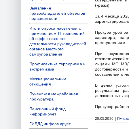
совершенные в 
(кражи).
Выявление
правообладателей объектов
За 4 месяца 2020
недвижимости
зарегистрирован
Итоги опроса населения с
Прокуратурой ра
применением IT-технологий
характера, на
об эффективности
преступлениям.
деятельности руководителей
органов местного
При осуществл
самоуправления
статистической 
Профилактика терроризма и
лицами МО МВД 
экстремизма
достоверности и
составлении отч
Межнациональные
отношения
В целях устран
результатам ра
Пучежская межрайонная
должностных лиц
прокуратура
Прокурор района
Пенсионный фонд
информирует
20.05.2020
|
Пучеж
ГИБДД информирует