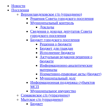
Skip
Новости
to
Поселения
content
Верхнеландеховское г/п (упразднено)
Решения Совета городского поселения
Муниципальный контроль
Доклады
Сведения о доходах депутатов Совета
городского поселения
Бюджет городского поселения
Решения о бюджете
Бюджет для граждан
Исполнение бюджета
Актуальная редакция решения о
бюджете
Информационно-аналитические
материалы
Нормативно-правовые акты (бюджет)
Муниципальный долг
Информационная поддержка субъектов
МСП
Муниципальное имущество
Симаковское с/п (упразднено)
Мытское с/п (упразднено)
Бюджет