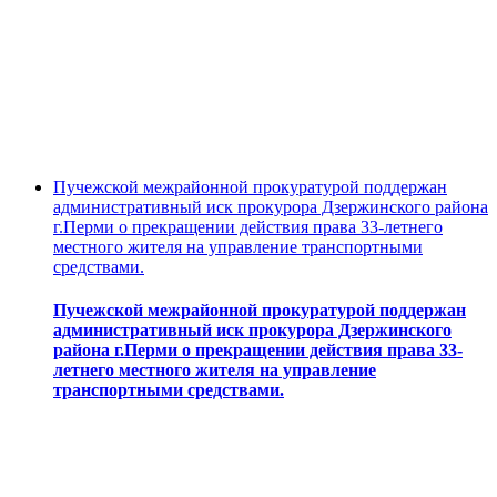
Пучежской межрайонной прокуратурой поддержан
административный иск прокурора Дзержинского района
г.Перми о прекращении действия права 33-летнего
местного жителя на управление транспортными
средствами.
Пучежской межрайонной прокуратурой поддержан
административный иск прокурора Дзержинского
района г.Перми о прекращении действия права 33-
летнего местного жителя на управление
транспортными средствами.