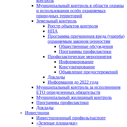
контроль
Муниципальный контроль в области охраны
и использования особо охраняемых
природных территорий
Земельный контроль
Реестр объектов контроля
НПА
Программа причинения вреда (ущерба)
охраняемым законом ценностям
Общественные обсуждения
Программы профилактики
Профилактические мероприятия
Информирование
Консультирование
Объявление предостережений
Доклады
Информация до 2022 года
Муниципальный контроль за исполнением
ЕТО определенных обязательств
Муниципальный жилищный контроль
Программы профилактики
Доклады
Инвестиции
Инвестиционный профиль/паспорт
«Зеленые площадки»