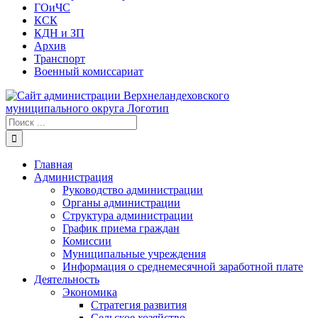
ГОиЧС
КСК
КДН и ЗП
Архив
Транспорт
Военный комиссариат
Результат
поиска:
Главная
Администрация
Руководство администрации
Органы администрации
Структура администрации
График приема граждан
Комиссии
Муниципальные учреждения
Информация о среднемесячной заработной плате
Деятельность
Экономика
Стратегия развития
Сельское хозяйство