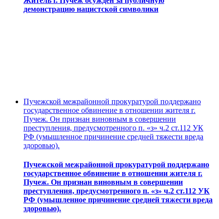
Житель г. Пучеж осужден за публичную
демонстрацию нацистской символики
Пучежской межрайонной прокуратурой поддержано
государственное обвинение в отношении жителя г.
Пучеж. Он признан виновным в совершении
преступления, предусмотренного п. «з» ч.2 ст.112 УК
РФ (умышленное причинение средней тяжести вреда
здоровью).
Пучежской межрайонной прокуратурой поддержано
государственное обвинение в отношении жителя г.
Пучеж. Он признан виновным в совершении
преступления, предусмотренного п. «з» ч.2 ст.112 УК
РФ (умышленное причинение средней тяжести вреда
здоровью).