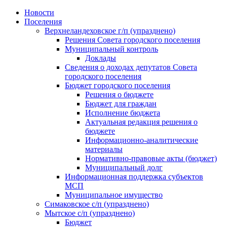
Skip
Новости
to
Поселения
content
Верхнеландеховское г/п (упразднено)
Решения Совета городского поселения
Муниципальный контроль
Доклады
Сведения о доходах депутатов Совета
городского поселения
Бюджет городского поселения
Решения о бюджете
Бюджет для граждан
Исполнение бюджета
Актуальная редакция решения о
бюджете
Информационно-аналитические
материалы
Нормативно-правовые акты (бюджет)
Муниципальный долг
Информационная поддержка субъектов
МСП
Муниципальное имущество
Симаковское с/п (упразднено)
Мытское с/п (упразднено)
Бюджет