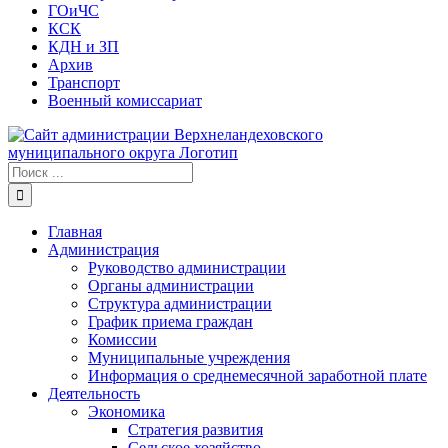
ГОиЧС
КСК
КДН и ЗП
Архив
Транспорт
Военный комиссариат
Результат
поиска:
Главная
Администрация
Руководство администрации
Органы администрации
Структура администрации
График приема граждан
Комиссии
Муниципальные учреждения
Информация о среднемесячной заработной плате
Деятельность
Экономика
Стратегия развития
Сельское хозяйство