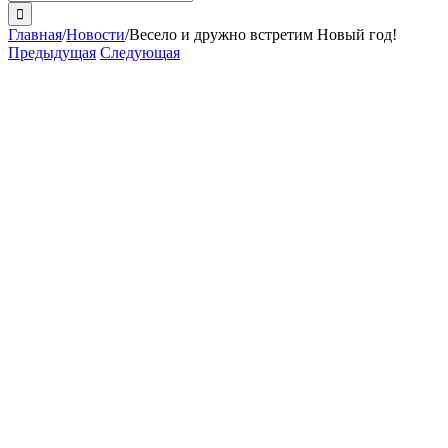
поиска:
Главная
/
Новости
/
Весело и дружно встретим Новый год!
Предыдущая
Следующая
View
Larger
Image