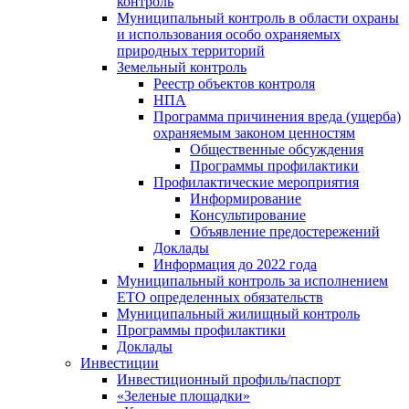
контроль
Муниципальный контроль в области охраны
и использования особо охраняемых
природных территорий
Земельный контроль
Реестр объектов контроля
НПА
Программа причинения вреда (ущерба)
охраняемым законом ценностям
Общественные обсуждения
Программы профилактики
Профилактические мероприятия
Информирование
Консультирование
Объявление предостережений
Доклады
Информация до 2022 года
Муниципальный контроль за исполнением
ЕТО определенных обязательств
Муниципальный жилищный контроль
Программы профилактики
Доклады
Инвестиции
Инвестиционный профиль/паспорт
«Зеленые площадки»