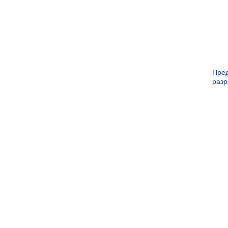
Пре
раз