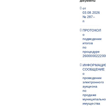
документы
от
03.08.2026
№ 287–
п
ПРОТОКОЛ
о
подведении
итогов
по
процедуре
260000022200
ИНФОРМАЦИ
СООБЩЕНИЕ
о
проведении
электронного
аукциона
по
продаже
муниципально
имущества