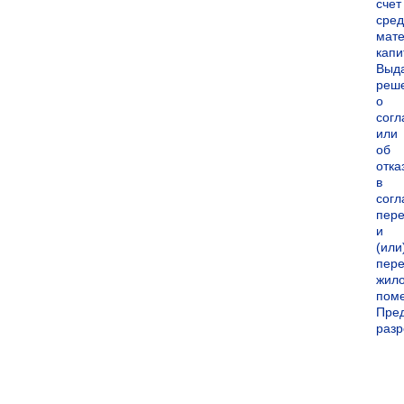
счет
сред
мате
капи
Выд
реш
о
согл
или
об
отка
в
согл
пер
и
(или
пере
жил
пом
Пре
раз