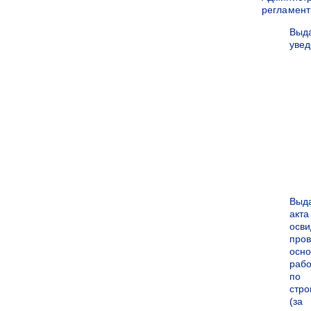
регламен
Выд
уве
Выд
акта
осви
про
осн
рабо
по
стро
(за