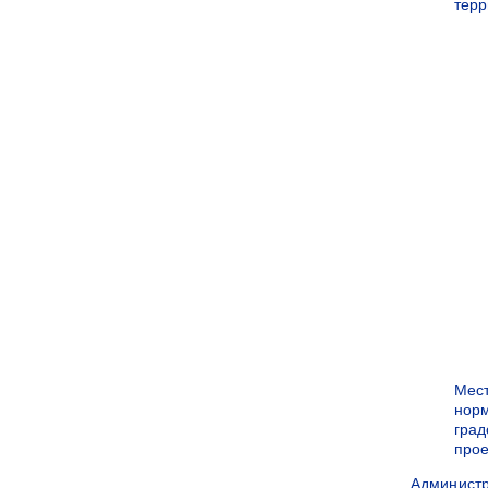
терр
Мес
нор
град
прое
Админист