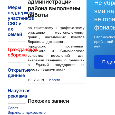
администрации
Не убр
Меры
района выполнены
яма на
поддержки
работы
участников
не гори
СВО и
фонар
по текстовому и графическому
их
описанию местоположения
семей
Столкнулис
границ населенных пунктов
проблемой 
Верхнеландеховского
ней!
городского поселения,
Гражданская
Кромского и Симаковского
оборона
сельских поселений для
внесения сведений о границах
Подат
в Единый государственный
Открытые
реестр недвижимости
данные
19.12.2019
|
Новости
Наружная
реклама
Похожие записи
Совет
Верхнеландеховского