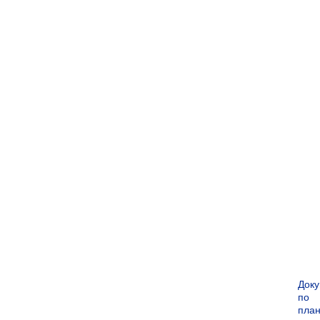
Док
по
пла