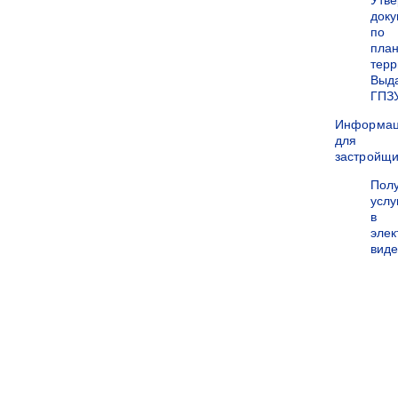
Утв
док
по
пла
терр
Выд
ГПЗ
Информа
для
застройщи
Пол
услу
в
эле
вид