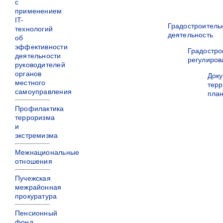
с
применением
IT-
Градостроитель
технологий
деятельность
об
эффективности
Градостро
деятельности
регулиров
руководителей
органов
Док
местного
терр
самоуправления
пла
Профилактика
терроризма
и
экстремизма
Межнациональные
отношения
Пучежская
межрайонная
прокуратура
Пенсионный
фонд