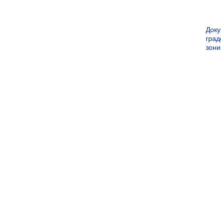
Док
град
зон