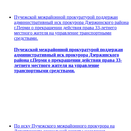
Пучежской межрайонной прокуратурой поддержан
административный иск прокурора Дзержинского района
г.Перми о прекращении действия права 33-летнего
местного жителя на управление транспортными
средствами.
Пучежской межрайонной прокуратурой поддержан
административный иск прокурора Дзержинского
района г.Перми о прекращении действия права 33-
летнего местного жителя на управление
транспортными средствами.
По иску Пучежского межрайонного прокурора на