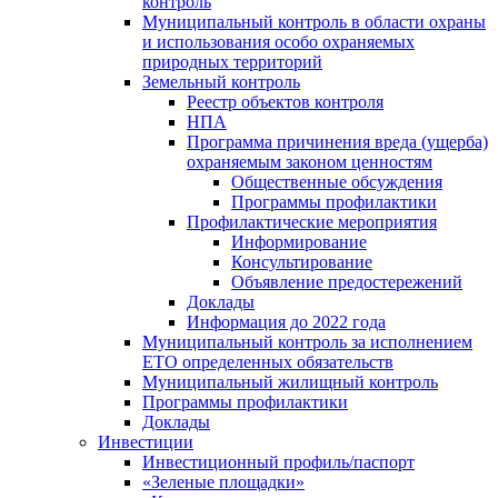
контроль
Муниципальный контроль в области охраны
и использования особо охраняемых
природных территорий
Земельный контроль
Реестр объектов контроля
НПА
Программа причинения вреда (ущерба)
охраняемым законом ценностям
Общественные обсуждения
Программы профилактики
Профилактические мероприятия
Информирование
Консультирование
Объявление предостережений
Доклады
Информация до 2022 года
Муниципальный контроль за исполнением
ЕТО определенных обязательств
Муниципальный жилищный контроль
Программы профилактики
Доклады
Инвестиции
Инвестиционный профиль/паспорт
«Зеленые площадки»