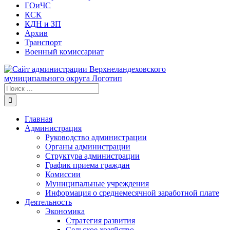
ГОиЧС
КСК
КДН и ЗП
Архив
Транспорт
Военный комиссариат
Результат
поиска:
Главная
Администрация
Руководство администрации
Органы администрации
Структура администрации
График приема граждан
Комиссии
Муниципальные учреждения
Информация о среднемесячной заработной плате
Деятельность
Экономика
Стратегия развития
Сельское хозяйство