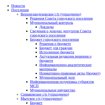
Skip
Новости
to
Поселения
content
Верхнеландеховское г/п (упразднено)
Решения Совета городского поселения
Муниципальный контроль
Доклады
Сведения о доходах депутатов Совета
городского поселения
Бюджет городского поселения
Решения о бюджете
Бюджет для граждан
Исполнение бюджета
Актуальная редакция решения о
бюджете
Информационно-аналитические
материалы
Нормативно-правовые акты (бюджет)
Муниципальный долг
Информационная поддержка субъектов
МСП
Муниципальное имущество
Симаковское с/п (упразднено)
Мытское с/п (упразднено)
Бюджет