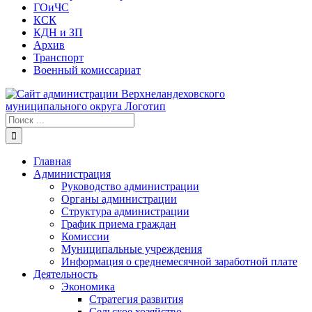
ГОиЧС
КСК
КДН и ЗП
Архив
Транспорт
Военный комиссариат
Результат
поиска:
Главная
Администрация
Руководство администрации
Органы администрации
Структура администрации
График приема граждан
Комиссии
Муниципальные учреждения
Информация о среднемесячной заработной плате
Деятельность
Экономика
Стратегия развития
Сельское хозяйство