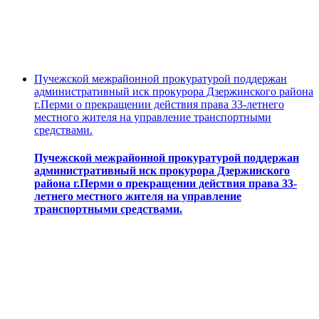
Пучежской межрайонной прокуратурой поддержан
административный иск прокурора Дзержинского района
г.Перми о прекращении действия права 33-летнего
местного жителя на управление транспортными
средствами.
Пучежской межрайонной прокуратурой поддержан
административный иск прокурора Дзержинского
района г.Перми о прекращении действия права 33-
летнего местного жителя на управление
транспортными средствами.