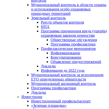
контроль
Муниципальный контроль в области охраны
и использования особо охраняемых
природных территорий
Земельный контроль
Реестр объектов контроля
НПА
Программа причинения вреда (ущерба)
охраняемым законом ценностям
Общественные обсуждения
Программы профилактики
Профилактические мероприятия
Информирование
Консультирование
Объявление предостережений
Доклады
Информация до 2022 года
Муниципальный контроль за исполнением
ЕТО определенных обязательств
Муниципальный жилищный контроль
Программы профилактики
Доклады
Инвестиции
Инвестиционный профиль/паспорт
«Зеленые площадки»