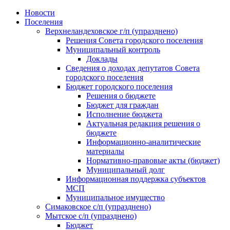
Skip
Новости
to
Поселения
content
Верхнеландеховское г/п (упразднено)
Решения Совета городского поселения
Муниципальный контроль
Доклады
Сведения о доходах депутатов Совета
городского поселения
Бюджет городского поселения
Решения о бюджете
Бюджет для граждан
Исполнение бюджета
Актуальная редакция решения о
бюджете
Информационно-аналитические
материалы
Нормативно-правовые акты (бюджет)
Муниципальный долг
Информационная поддержка субъектов
МСП
Муниципальное имущество
Симаковское с/п (упразднено)
Мытское с/п (упразднено)
Бюджет