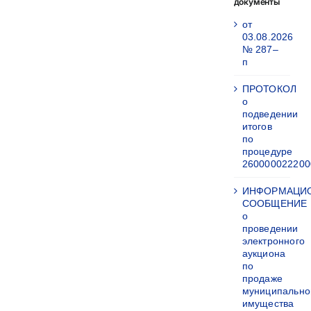
документы
от
03.08.2026
№ 287–
п
ПРОТОКОЛ
о
подведении
итогов
по
процедуре
260000022200
ИНФОРМАЦИ
СООБЩЕНИЕ
о
проведении
электронного
аукциона
по
продаже
муниципально
имущества