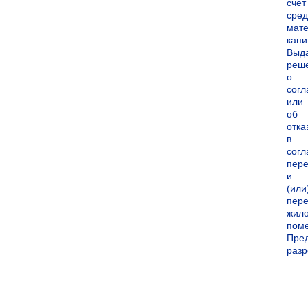
счет
сред
мате
капи
Выд
реш
о
согл
или
об
отка
в
согл
пер
и
(или
пере
жил
пом
Пре
раз