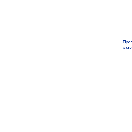
Пре
раз