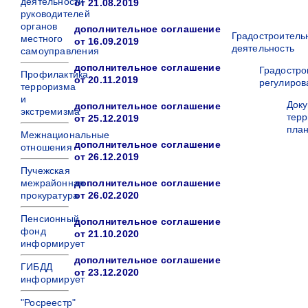
деятельности
от 21.08.2019
руководителей
органов
дополнительное соглашение
Градостроитель
местного
от 16.09.2019
деятельность
самоуправления
дополнительное соглашение
Градостро
Профилактика
от 20.11.2019
регулиров
терроризма
и
Док
дополнительное соглашение
экстремизма
терр
от 25.12.2019
пла
Межнациональные
дополнительное соглашение
отношения
от 26.12.2019
Пучежская
межрайонная
дополнительное соглашение
прокуратура
от 26.02.2020
Пенсионный
дополнительное соглашение
фонд
от 21.10.2020
информирует
дополнительное соглашение
ГИБДД
от 23.12.2020
информирует
"Росреестр"