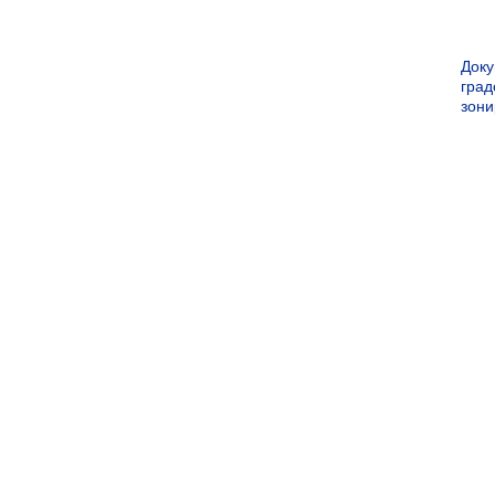
Док
град
зон