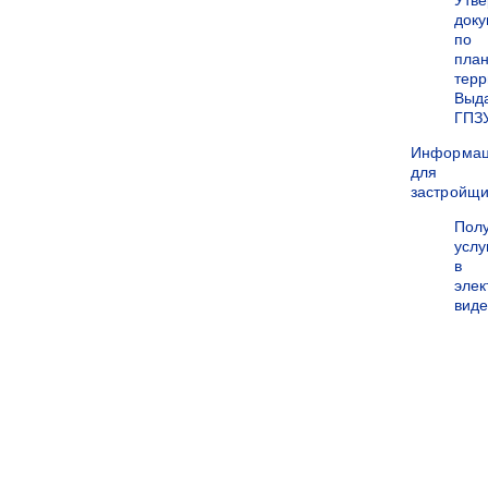
Утв
док
по
пла
терр
Выд
ГПЗ
Информа
для
застройщи
Пол
услу
в
эле
вид