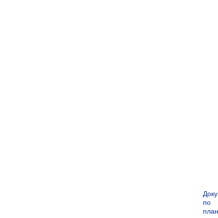
Док
по
пла