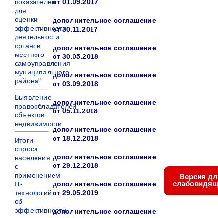
показателей
от 01.09.2017
для
оценки
дополнительное соглашение
эффективности
от 30.11.2017
деятельности
органов
дополнительное соглашение
местного
от 30.05.2018
самоуправления
муниципального
дополнительное соглашение
района"
от 03.09.2018
Выявление
дополнительное соглашение
правообладателей
от 05.11.2018
объектов
недвижимости
дополнительное соглашение
от 18.12.2018
Итоги
опроса
дополнительное соглашение
населения
от 29.12.2018
с
применением
Версия дл
слабовидящ
IT-
дополнительное соглашение
технологий
от 29.05.2019
об
эффективности
дополнительное соглашение