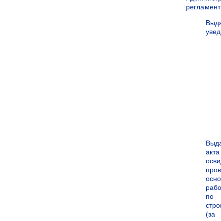
регламен
Выд
уве
Выд
акта
осви
про
осн
рабо
по
стро
(за