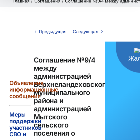
Главная
/
Соглашения
/
Соглашение №9/4 между администр
Предыдущая
Следующая
Жал
Соглашение №9/4
между
администрацией
Объявления,
Верхнеландеховского
информационные
муниципального
сообщения
района и
администрацией
Меры
Мытского
поддержки
сельского
участников
поселения о
СВО и