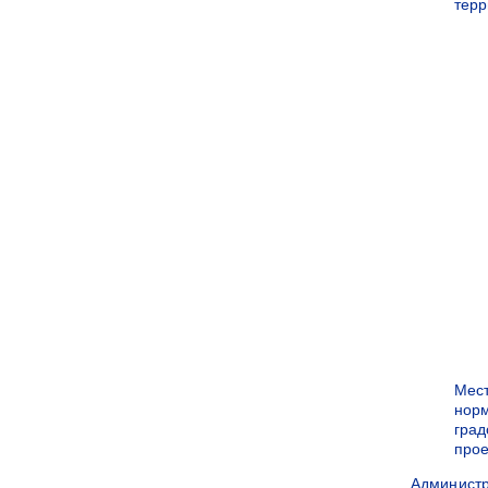
терр
Мес
нор
град
прое
Админист