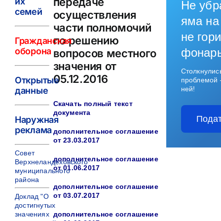
передаче
их
Не убр
семей
осуществления
яма на
части полномочий
не гори
по решению
Гражданская
оборона
фонар
вопросов местного
значения от
Столкнулис
05.12.2016
Открытые
проблемой 
ней!
данные
Скачать полный текст
документа
Подат
Наружная
реклама
дополнительное соглашение
от 23.03.2017
Совет
дополнительное соглашение
Верхнеландеховского
от 01.06.2017
муниципального
района
дополнительное соглашение
от 03.07.2017
Доклад "О
достигнутых
значениях
дополнительное соглашение