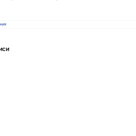
т
ния
иси