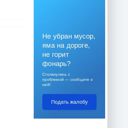
Не убран мусор,
яма на дороге,
не горит
фонарь?
Столкнулись с
проблемой — сообщите о
ней!
Подать жалобу