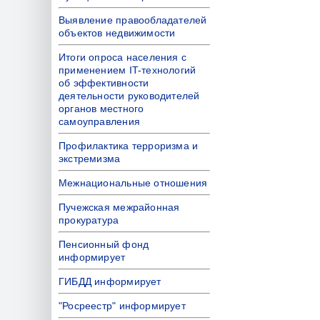
Выявление правообладателей
объектов недвижимости
Итоги опроса населения с
применением IT-технологий
об эффективности
деятельности руководителей
органов местного
самоуправления
Профилактика терроризма и
экстремизма
Межнациональные отношения
Пучежская межрайонная
прокуратура
Пенсионный фонд
информирует
ГИБДД информирует
"Росреестр" информирует