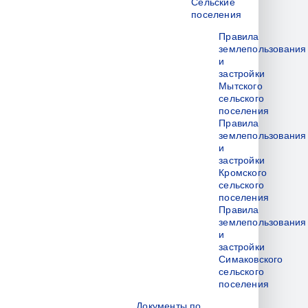
Сельские
поселения
Правила
землепользования
и
застройки
Мытского
сельского
поселения
Правила
землепользования
и
застройки
Кромского
сельского
поселения
Правила
землепользования
и
застройки
Симаковского
сельского
поселения
Документы по