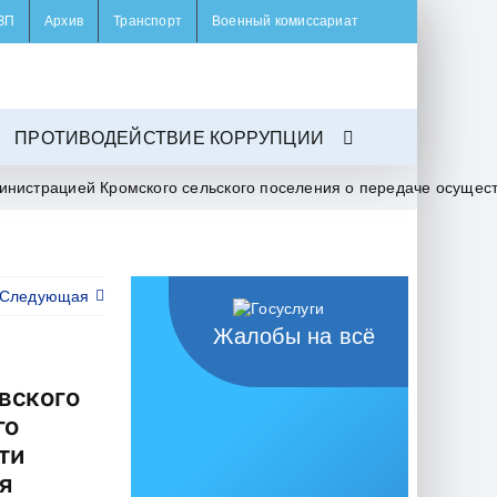
ЗП
Архив
Транспорт
Военный комиссариат
ПРОТИВОДЕЙСТВИЕ КОРРУПЦИИ
нистрацией Кромского сельского поселения о передаче осущест
Следующая
Жалобы на всё
вского
го
ти
я