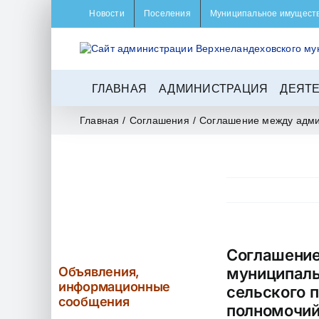
Skip
Новости
Поселения
Муниципальное имущест
to
content
ГЛАВНАЯ
АДМИНИСТРАЦИЯ
ДЕЯТ
Главная
/
Соглашения
/
Соглашение между адми
Соглашение
Объявления,
муниципаль
информационные
сельского 
сообщения
полномочий