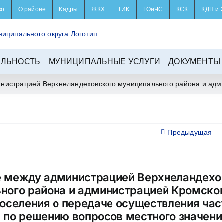
во
О районе
Кадры
ЖКХ
ТИК
ГОиЧС
КСК
КДН и 
ЕЛЬНОСТЬ
МУНИЦИПАЛЬНЫЕ УСЛУГИ
ДОКУМЕНТЫ
нистрацией Верхнеландеховского муниципального района и адми
Предыдущая
 между администрацией Верхнеландехо
ного района и администрацией Кромско
поселения о передаче осуществления час
 по решению вопросов местного значени