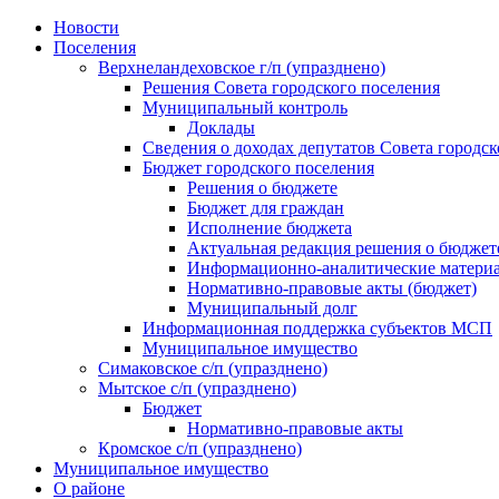
Skip
Новости
to
Поселения
content
Верхнеландеховское г/п (упразднено)
Решения Совета городского поселения
Муниципальный контроль
Доклады
Сведения о доходах депутатов Совета городск
Бюджет городского поселения
Решения о бюджете
Бюджет для граждан
Исполнение бюджета
Актуальная редакция решения о бюджет
Информационно-аналитические матери
Нормативно-правовые акты (бюджет)
Муниципальный долг
Информационная поддержка субъектов МСП
Муниципальное имущество
Симаковское с/п (упразднено)
Мытское с/п (упразднено)
Бюджет
Нормативно-правовые акты
Кромское с/п (упразднено)
Муниципальное имущество
О районе