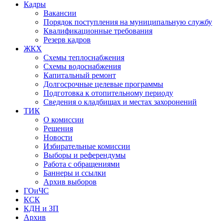
Кадры
Вакансии
Порядок поступления на муниципальную службу
Квалификационные требования
Резерв кадров
ЖКХ
Схемы теплоснабжения
Схемы водоснабжения
Капитальный ремонт
Долгосрочные целевые программы
Подготовка к отопительному периоду
Сведения о кладбищах и местах захоронений
ТИК
О комиссии
Решения
Новости
Избирательные комиссии
Выборы и референдумы
Работа с обращениями
Баннеры и ссылки
Архив выборов
ГОиЧС
КСК
КДН и ЗП
Архив