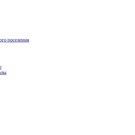
ого поселения
е
алы