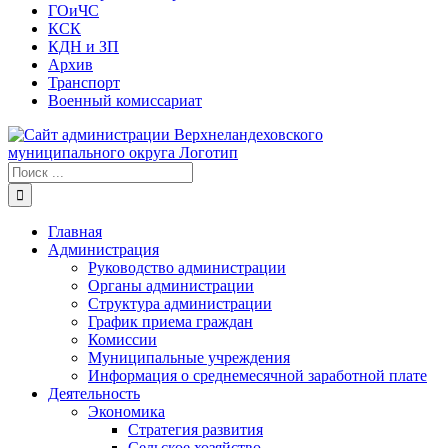
ГОиЧС
КСК
КДН и ЗП
Архив
Транспорт
Военный комиссариат
Результат
поиска:
Главная
Администрация
Руководство администрации
Органы администрации
Структура администрации
График приема граждан
Комиссии
Муниципальные учреждения
Информация о среднемесячной заработной плате
Деятельность
Экономика
Стратегия развития
Сельское хозяйство