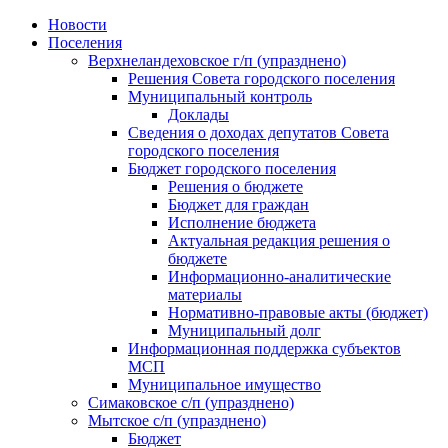
Skip
Новости
to
Поселения
content
Верхнеландеховское г/п (упразднено)
Решения Совета городского поселения
Муниципальный контроль
Доклады
Сведения о доходах депутатов Совета
городского поселения
Бюджет городского поселения
Решения о бюджете
Бюджет для граждан
Исполнение бюджета
Актуальная редакция решения о
бюджете
Информационно-аналитические
материалы
Нормативно-правовые акты (бюджет)
Муниципальный долг
Информационная поддержка субъектов
МСП
Муниципальное имущество
Симаковское с/п (упразднено)
Мытское с/п (упразднено)
Бюджет