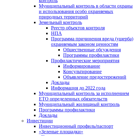
контроль
Муниципальный контроль в области охраны
и использования особо охраняемых
природных территорий
Земельный контроль
Реестр объектов контроля
НПА
Программа причинения вреда (ущерба)
охраняемым законом ценностям
Общественные обсуждения
Программы профилактики
Профилактические мероприятия
Информирование
Консультирование
Объявление предостережений
Доклады
Информация до 2022 года
Муниципальный контроль за исполнением
ЕТО определенных обязательств
Муниципальный жилищный контроль
Программы профилактики
Доклады
Инвестиции
Инвестиционный профиль/паспорт
«Зеленые площадки»