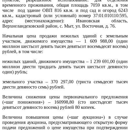
временного проживания, общая площадь 7059 кв.м., в том
числе под здание ОВП 816 кв.м. и под сад и огород 6243
кв.м., кадастровый (или условный) номер 37:01:010110:595,
адрес (местонахождение): Ивановская область,
Верхнеландеховский район, с. Мыт, ул. Восточная, д. 76.
Начальная цена продажи нежилых зданий с земельным
участком, движимого имущества — 1 609 988,00 (один
миллион шестьсот девять тысяч девятьсот восемьдесят восемь)
рублей, в том числе:
нежилых зданий, движимого имущества – 1 239 691,00 (один
миллион двести тридцать девять тысяч шестьсот девяносто
один) рубль;
земельного участка – 370 297,00 (триста семьдесят тысяч
двести девяносто семь) рублей.
Величина снижения цены первоначального предложения
(«шаг понижения») – 160998,80 (сто шестьдесят тысяч
девятьсот девяносто восемь) рублей 80 копеек.
Величина повышения цены («шаг аукциона») в случае
проведения аукциона, предусматривающего открытую форму
подачи предложений о цене имущества при подтверждении