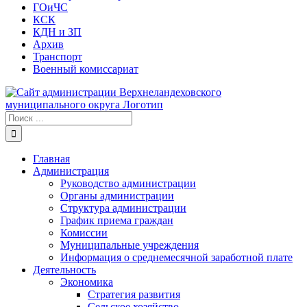
ГОиЧС
КСК
КДН и ЗП
Архив
Транспорт
Военный комиссариат
Результат
поиска:
Главная
Администрация
Руководство администрации
Органы администрации
Структура администрации
График приема граждан
Комиссии
Муниципальные учреждения
Информация о среднемесячной заработной плате
Деятельность
Экономика
Стратегия развития
Сельское хозяйство