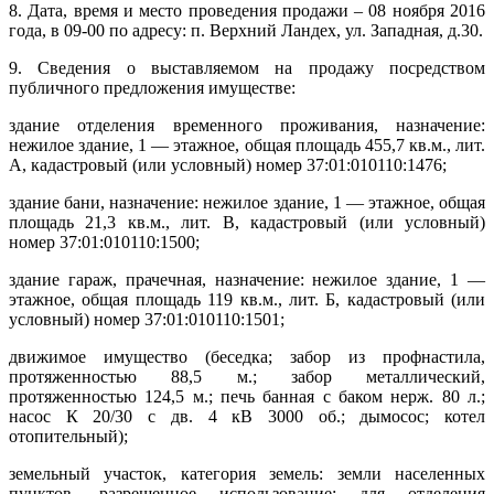
8. Дата, время и место проведения продажи – 08 ноября 2016
года, в 09-00 по адресу: п. Верхний Ландех, ул. Западная, д.30.
9. Сведения о выставляемом на продажу посредством
публичного предложения имуществе:
здание отделения временного проживания, назначение:
нежилое здание, 1 — этажное, общая площадь 455,7 кв.м., лит.
А, кадастровый (или условный) номер 37:01:010110:1476;
здание бани, назначение: нежилое здание, 1 — этажное, общая
площадь 21,3 кв.м., лит. В, кадастровый (или условный)
номер 37:01:010110:1500;
здание гараж, прачечная, назначение: нежилое здание, 1 —
этажное, общая площадь 119 кв.м., лит. Б, кадастровый (или
условный) номер 37:01:010110:1501;
движимое имущество (беседка; забор из профнастила,
протяженностью 88,5 м.; забор металлический,
протяженностью 124,5 м.; печь банная с баком нерж. 80 л.;
насос К 20/30 с дв. 4 кВ 3000 об.; дымосос; котел
отопительный);
земельный участок, категория земель: земли населенных
пунктов, разрешенное использование: для отделения