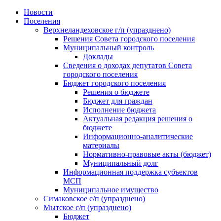
Skip
Новости
to
Поселения
content
Верхнеландеховское г/п (упразднено)
Решения Совета городского поселения
Муниципальный контроль
Доклады
Сведения о доходах депутатов Совета
городского поселения
Бюджет городского поселения
Решения о бюджете
Бюджет для граждан
Исполнение бюджета
Актуальная редакция решения о
бюджете
Информационно-аналитические
материалы
Нормативно-правовые акты (бюджет)
Муниципальный долг
Информационная поддержка субъектов
МСП
Муниципальное имущество
Симаковское с/п (упразднено)
Мытское с/п (упразднено)
Бюджет