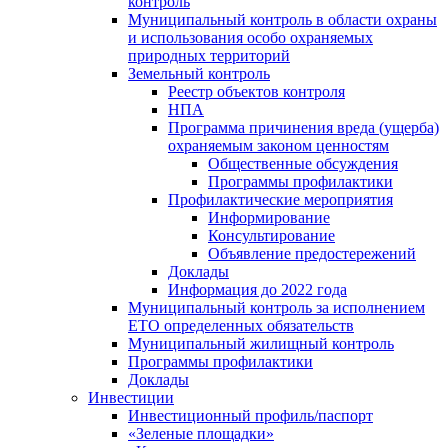
контроль
Муниципальный контроль в области охраны
и использования особо охраняемых
природных территорий
Земельный контроль
Реестр объектов контроля
НПА
Программа причинения вреда (ущерба)
охраняемым законом ценностям
Общественные обсуждения
Программы профилактики
Профилактические мероприятия
Информирование
Консультирование
Объявление предостережений
Доклады
Информация до 2022 года
Муниципальный контроль за исполнением
ЕТО определенных обязательств
Муниципальный жилищный контроль
Программы профилактики
Доклады
Инвестиции
Инвестиционный профиль/паспорт
«Зеленые площадки»