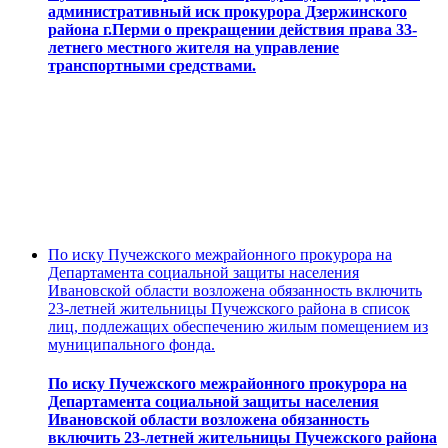
административный иск прокурора Дзержинского
района г.Перми о прекращении действия права 33-
летнего местного жителя на управление
транспортными средствами.
По иску Пучежского межрайонного прокурора на
Департамента социальной защиты населения
Ивановской области возложена обязанность включить
23-летней жительницы Пучежского района в список
лиц, подлежащих обеспечению жилым помещением из
муниципального фонда.
По иску Пучежского межрайонного прокурора на
Департамента социальной защиты населения
Ивановской области возложена обязанность
включить 23-летней жительницы Пучежского района