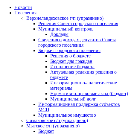
Skip
Новости
to
Поселения
content
Верхнеландеховское г/п (упразднено)
Решения Совета городского поселения
Муниципальный контроль
Доклады
Сведения о доходах депутатов Совета
городского поселения
Бюджет городского поселения
Решения о бюджете
Бюджет для граждан
Исполнение бюджета
Актуальная редакция решения о
бюджете
Информационно-аналитические
материалы
Нормативно-правовые акты (бюджет)
Муниципальный долг
Информационная поддержка субъектов
МСП
Муниципальное имущество
Симаковское с/п (упразднено)
Мытское с/п (упразднено)
Бюджет