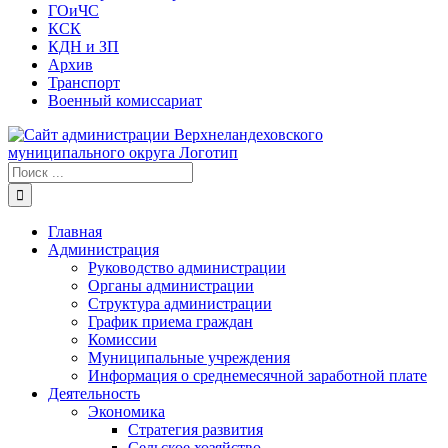
ГОиЧС
КСК
КДН и ЗП
Архив
Транспорт
Военный комиссариат
Результат
поиска:
Главная
Администрация
Руководство администрации
Органы администрации
Структура администрации
График приема граждан
Комиссии
Муниципальные учреждения
Информация о среднемесячной заработной плате
Деятельность
Экономика
Стратегия развития
Сельское хозяйство