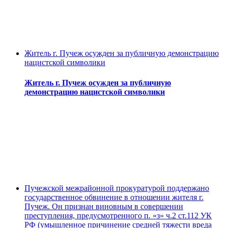
Житель г. Пучеж осужден за публичную демонстрацию
нацистской символики
Житель г. Пучеж осужден за публичную
демонстрацию нацистской символики
Пучежской межрайонной прокуратурой поддержано
государственное обвинение в отношении жителя г.
Пучеж. Он признан виновным в совершении
преступления, предусмотренного п. «з» ч.2 ст.112 УК
РФ (умышленное причинение средней тяжести вреда