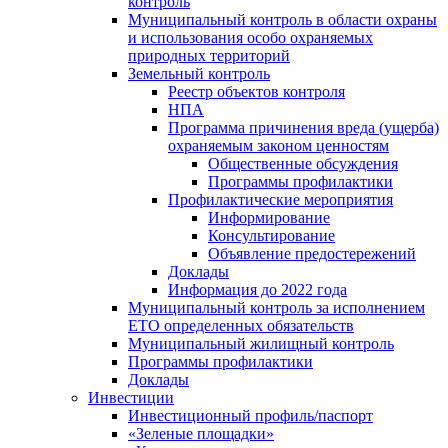
контроль
Муниципальный контроль в области охраны
и использования особо охраняемых
природных территорий
Земельный контроль
Реестр объектов контроля
НПА
Программа причинения вреда (ущерба)
охраняемым законом ценностям
Общественные обсуждения
Программы профилактики
Профилактические мероприятия
Информирование
Консультирование
Объявление предостережений
Доклады
Информация до 2022 года
Муниципальный контроль за исполнением
ЕТО определенных обязательств
Муниципальный жилищный контроль
Программы профилактики
Доклады
Инвестиции
Инвестиционный профиль/паспорт
«Зеленые площадки»