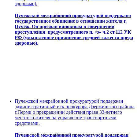
здоровью).
Пучежской межрайонной прокуратурой поддержано
государственное обвинение в отношении жителя г.
Пучеж. Он признан виновным в совершении
преступления, предусмотренного п. «з» ч.2 ст.112 УК
РФ (умышленное причинение средней тяжести вреда
здоровью).
Пучежской межрайонной прокуратурой поддержан
административный иск прокурора Дзержинского района
г.Перми о прекращении действия права 33-летнего
местного жителя на управление транспортными
средствами.
Пучежской межрайонной прокуратурой поддержан