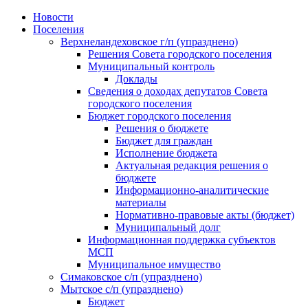
Skip
Новости
to
Поселения
content
Верхнеландеховское г/п (упразднено)
Решения Совета городского поселения
Муниципальный контроль
Доклады
Сведения о доходах депутатов Совета
городского поселения
Бюджет городского поселения
Решения о бюджете
Бюджет для граждан
Исполнение бюджета
Актуальная редакция решения о
бюджете
Информационно-аналитические
материалы
Нормативно-правовые акты (бюджет)
Муниципальный долг
Информационная поддержка субъектов
МСП
Муниципальное имущество
Симаковское с/п (упразднено)
Мытское с/п (упразднено)
Бюджет