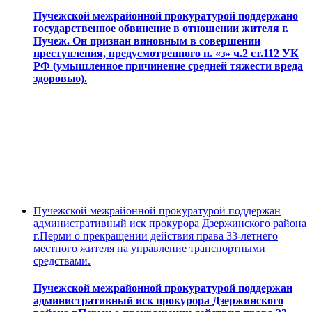
Пучежской межрайонной прокуратурой поддержано
государственное обвинение в отношении жителя г.
Пучеж. Он признан виновным в совершении
преступления, предусмотренного п. «з» ч.2 ст.112 УК
РФ (умышленное причинение средней тяжести вреда
здоровью).
Пучежской межрайонной прокуратурой поддержан
административный иск прокурора Дзержинского района
г.Перми о прекращении действия права 33-летнего
местного жителя на управление транспортными
средствами.
Пучежской межрайонной прокуратурой поддержан
административный иск прокурора Дзержинского