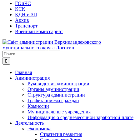
ГОиЧС
КСК
КДН и ЗП
Архив
Транспорт
Военный комиссариат
Результат
поиска:
Главная
Администрация
Руководство администрации
Органы администрации
Структура администрации
График приема граждан
Комиссии
Муниципальные учреждения
Информация о среднемесячной заработной плате
Деятельность
Экономика
Стратегия развития
Сельское хозяйство