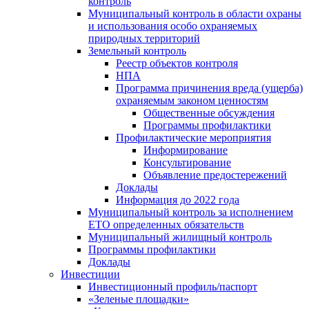
контроль
Муниципальный контроль в области охраны
и использования особо охраняемых
природных территорий
Земельный контроль
Реестр объектов контроля
НПА
Программа причинения вреда (ущерба)
охраняемым законом ценностям
Общественные обсуждения
Программы профилактики
Профилактические мероприятия
Информирование
Консультирование
Объявление предостережений
Доклады
Информация до 2022 года
Муниципальный контроль за исполнением
ЕТО определенных обязательств
Муниципальный жилищный контроль
Программы профилактики
Доклады
Инвестиции
Инвестиционный профиль/паспорт
«Зеленые площадки»