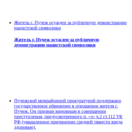
Житель г. Пучеж осужден за публичную демонстрацию
нацистской символики
Житель г. Пучеж осужден за публичную
демонстрацию нацистской символики
Пучежской межрайонной прокуратурой поддержано
государственное обвинение в отношении жителя г.
Пучеж. Он признан виновным в совершении
преступления, предусмотренного п. «з» ч.2 ст.112 УК
РФ (умышленное причинение средней тяжести вреда
здоровью).