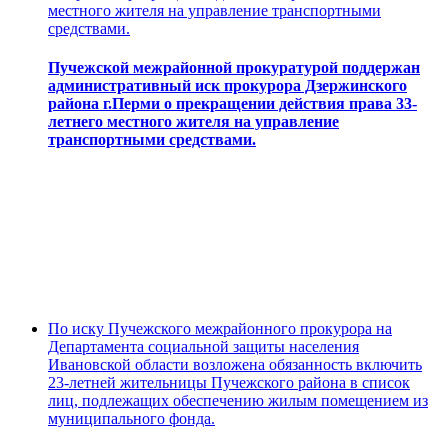
местного жителя на управление транспортными
средствами.
Пучежской межрайонной прокуратурой поддержан
административный иск прокурора Дзержинского
района г.Перми о прекращении действия права 33-
летнего местного жителя на управление
транспортными средствами.
По иску Пучежского межрайонного прокурора на
Департамента социальной защиты населения
Ивановской области возложена обязанность включить
23-летней жительницы Пучежского района в список
лиц, подлежащих обеспечению жилым помещением из
муниципального фонда.