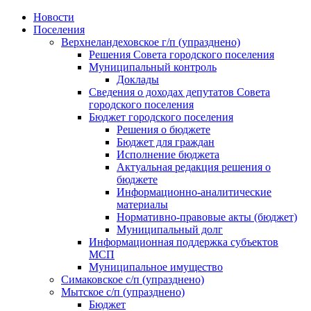
Skip
Новости
to
Поселения
content
Верхнеландеховское г/п (упразднено)
Решения Совета городского поселения
Муниципальный контроль
Доклады
Сведения о доходах депутатов Совета
городского поселения
Бюджет городского поселения
Решения о бюджете
Бюджет для граждан
Исполнение бюджета
Актуальная редакция решения о
бюджете
Информационно-аналитические
материалы
Нормативно-правовые акты (бюджет)
Муниципальный долг
Информационная поддержка субъектов
МСП
Муниципальное имущество
Симаковское с/п (упразднено)
Мытское с/п (упразднено)
Бюджет