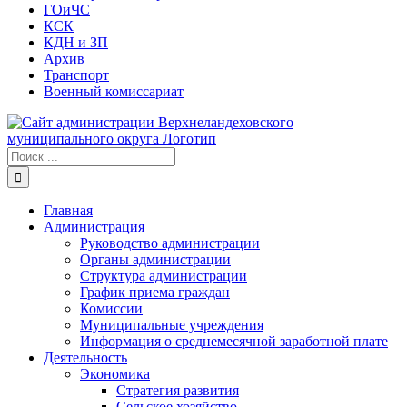
ГОиЧС
КСК
КДН и ЗП
Архив
Транспорт
Военный комиссариат
Результат
поиска:
Главная
Администрация
Руководство администрации
Органы администрации
Структура администрации
График приема граждан
Комиссии
Муниципальные учреждения
Информация о среднемесячной заработной плате
Деятельность
Экономика
Стратегия развития
Сельское хозяйство