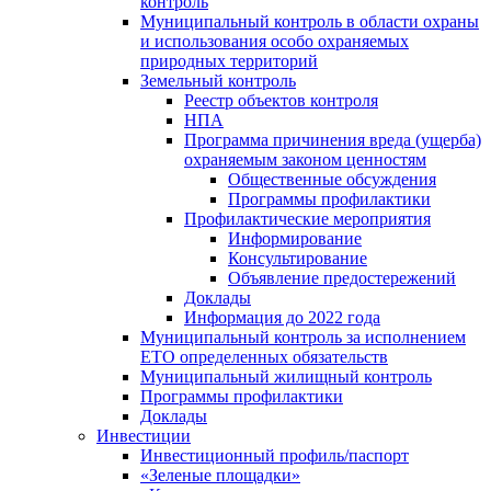
контроль
Муниципальный контроль в области охраны
и использования особо охраняемых
природных территорий
Земельный контроль
Реестр объектов контроля
НПА
Программа причинения вреда (ущерба)
охраняемым законом ценностям
Общественные обсуждения
Программы профилактики
Профилактические мероприятия
Информирование
Консультирование
Объявление предостережений
Доклады
Информация до 2022 года
Муниципальный контроль за исполнением
ЕТО определенных обязательств
Муниципальный жилищный контроль
Программы профилактики
Доклады
Инвестиции
Инвестиционный профиль/паспорт
«Зеленые площадки»