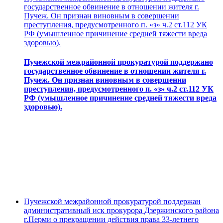
государственное обвинение в отношении жителя г.
Пучеж. Он признан виновным в совершении
преступления, предусмотренного п. «з» ч.2 ст.112 УК
РФ (умышленное причинение средней тяжести вреда
здоровью).
Пучежской межрайонной прокуратурой поддержано
государственное обвинение в отношении жителя г.
Пучеж. Он признан виновным в совершении
преступления, предусмотренного п. «з» ч.2 ст.112 УК
РФ (умышленное причинение средней тяжести вреда
здоровью).
Пучежской межрайонной прокуратурой поддержан
административный иск прокурора Дзержинского района
г.Перми о прекращении действия права 33-летнего