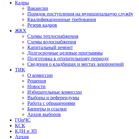
Кадры
Вакансии
Порядок поступления на муниципальную службу
Квалификационные требования
Резерв кадров
ЖКХ
Схемы теплоснабжения
Схемы водоснабжения
Капитальный ремонт
Долгосрочные целевые программы
Подготовка к отопительному периоду
Сведения о кладбищах и местах захоронений
ТИК
О комиссии
Решения
Новости
Избирательные комиссии
Выборы и референдумы
Работа с обращениями
Баннеры и ссылки
Архив выборов
ГОиЧС
КСК
КДН и ЗП
Архив