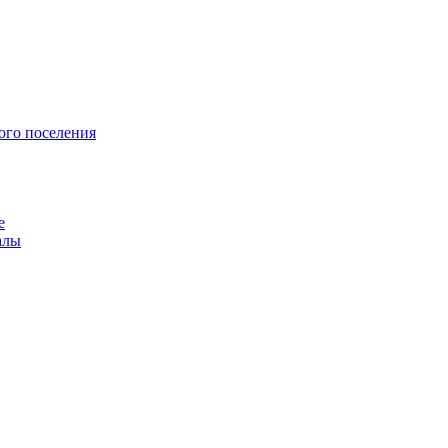
ого поселения
е
алы