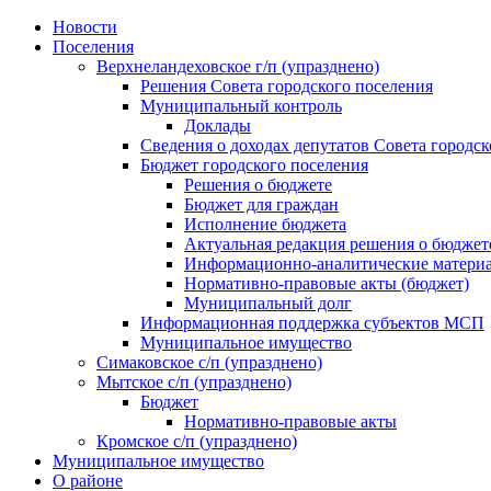
Skip
Новости
to
Поселения
content
Верхнеландеховское г/п (упразднено)
Решения Совета городского поселения
Муниципальный контроль
Доклады
Сведения о доходах депутатов Совета городск
Бюджет городского поселения
Решения о бюджете
Бюджет для граждан
Исполнение бюджета
Актуальная редакция решения о бюджет
Информационно-аналитические матери
Нормативно-правовые акты (бюджет)
Муниципальный долг
Информационная поддержка субъектов МСП
Муниципальное имущество
Симаковское с/п (упразднено)
Мытское с/п (упразднено)
Бюджет
Нормативно-правовые акты
Кромское с/п (упразднено)
Муниципальное имущество
О районе