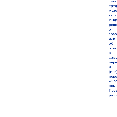
счет
сред
мате
капи
Выд
реш
о
согл
или
об
отка
в
согл
пер
и
(или
пере
жил
пом
Пре
раз