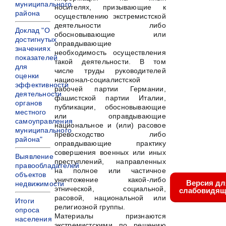
муниципального
носителях, призывающие к
района
осуществлению экстремистской
деятельности либо
Доклад "О
обосновывающие или
достигнутых
оправдывающие
значениях
необходимость осуществления
показателей
такой деятельности. В том
для
числе труды руководителей
оценки
национал-социалистской
эффективности
рабочей партии Германии,
деятельности
фашистской партии Италии,
органов
публикации, обосновывающие
местного
или оправдывающие
самоуправления
национальное и (или) расовое
муниципального
превосходство либо
района"
оправдывающие практику
совершения военных или иных
Выявление
преступлений, направленных
правообладателей
на полное или частичное
объектов
уничтожение какой-либо
Версия дл
недвижимости
этнической, социальной,
слабовидящ
расовой, национальной или
Итоги
религиозной группы.
опроса
Материалы признаются
населения
экстремистскими по решению