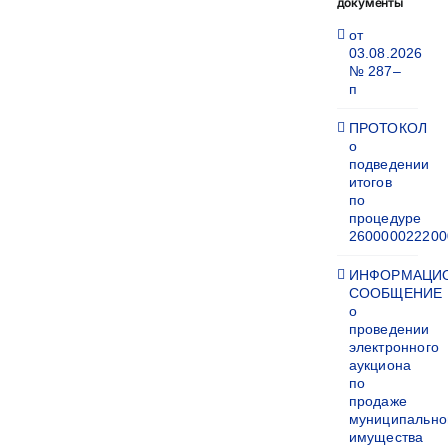
документы
от
03.08.2026
№ 287–
п
ПРОТОКОЛ
о
подведении
итогов
по
процедуре
260000022200
ИНФОРМАЦИ
СООБЩЕНИЕ
о
проведении
электронного
аукциона
по
продаже
муниципально
имущества