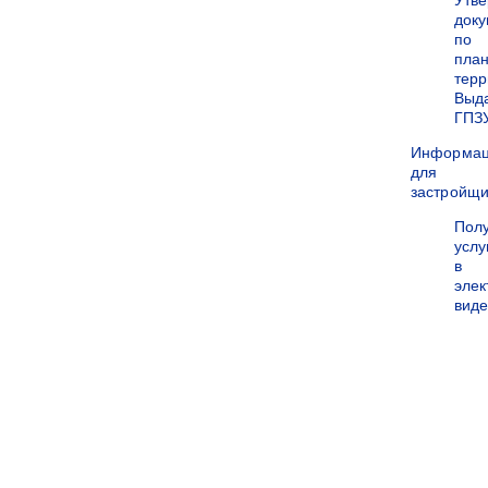
Утв
док
по
пла
терр
Выд
ГПЗ
Информа
для
застройщи
Пол
услу
в
эле
вид