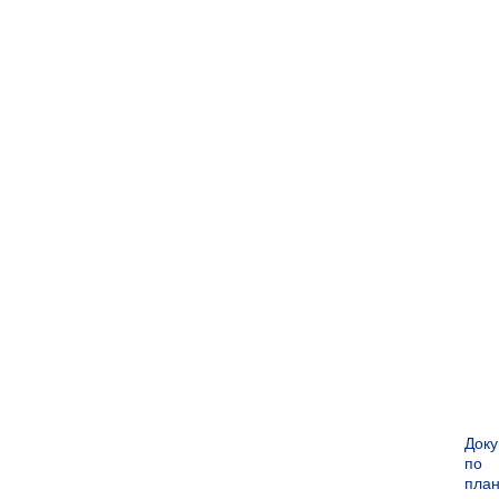
Док
по
пла