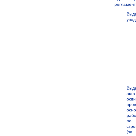
регламен
Выд
уве
Выд
акта
осви
про
осн
рабо
по
стро
(за