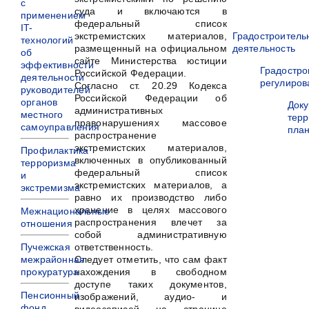
с
суда и включаются в
применением
федеральный список
IT-
экстремистских материалов,
Градостроитель
технологий
размещенный на официальном
деятельность
об
сайте Министерства юстиции
эффективности
Градостро
Российской Федерации.
деятельности
регулиров
Согласно ст. 20.29 Кодекса
руководителей
Российской Федерации об
органов
Док
административных
местного
терр
правонарушениях массовое
самоуправления
пла
распространение
экстремистских материалов,
Профилактика
включенных в опубликованный
терроризма
федеральный список
и
экстремистских материалов, а
экстремизма
равно их производство либо
хранение в целях массового
Межнациональные
распространения влечет за
отношения
собой административную
ответственность.
Пучежская
Следует отметить, что сам факт
межрайонная
нахождения в свободном
прокуратура
доступе таких документов,
Пенсионный
изображений, аудио- и
фонд