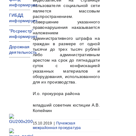
видеозаписей на странице
информирует
пользователя социальной сети
является массовым
ГИБДД
распространением.
информирует
Совершение указанного
правонарушения наказывается
"Росреестр"
наложением
информирует
административного штрафа на
граждан в размере от одной
Дорожная
тысячи до трех тысяч рублей
деятельность
либо административным
арестом на срок до пятнадцати
суток с конфискацией
указанных материалов и
оборудования, использованного
для их производства.
И.о. прокурора района
младший советник юстиции А.В.
Копейкин
15.10.2019
|
Пучежская
межрайонная прокуратура