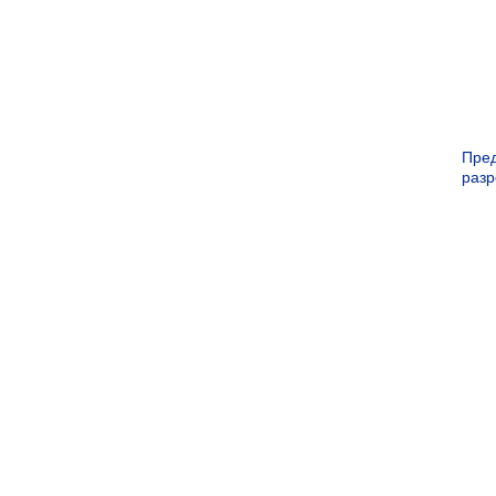
Пре
раз