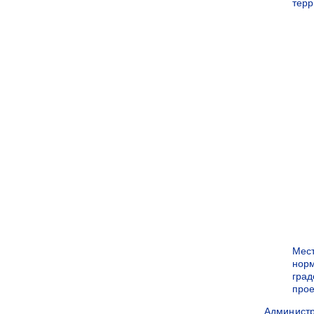
терр
Мес
нор
град
прое
Админист