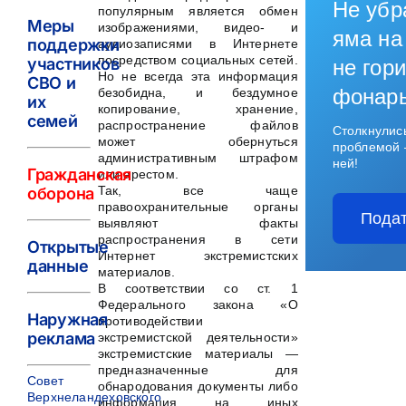
Не убр
популярным является обмен
Меры
изображениями, видео- и
яма на
поддержки
аудиозаписями в Интернете
посредством социальных сетей.
участников
не гори
Но не всегда эта информация
СВО и
фонар
безобидна, и бездумное
их
копирование, хранение,
семей
распространение файлов
Столкнулис
может обернуться
проблемой 
административным штрафом
ней!
Гражданская
или арестом.
Так, все чаще
оборона
правоохранительные органы
Подат
выявляют факты
распространения в сети
Открытые
Интернет экстремистских
данные
материалов.
В соответствии со ст. 1
Федерального закона «О
Наружная
противодействии
реклама
экстремистской деятельности»
экстремистские материалы —
предназначенные для
Совет
обнародования документы либо
Верхнеландеховского
информация на иных