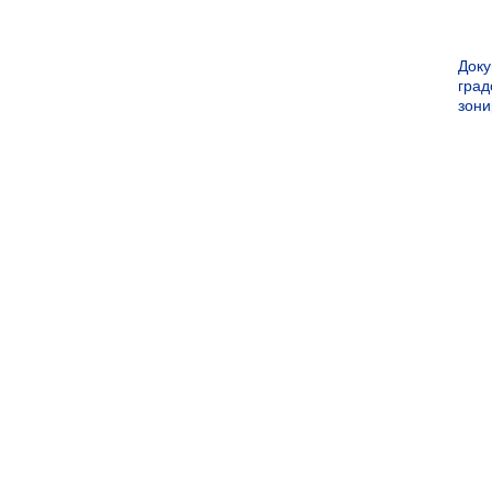
Док
град
зон