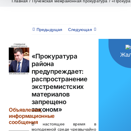
Главная
/
Пучежская межрайонная прокуратура
/
«Прокура
Предыдущая
Следующая
Жал
«Прокуратура
района
предупреждает:
распространение
экстремистских
материалов
запрещено
законом»
Объявления,
информационные
сообщения
В настоящее время в
молодежной среде чрезвычайно